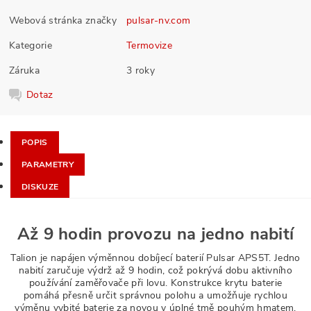
Webová stránka značky
pulsar-nv.com
Kategorie
Termovize
Záruka
3 roky
Dotaz
POPIS
PARAMETRY
DISKUZE
Až 9 hodin provozu na jedno nabití
Talion je napájen výměnnou dobíjecí baterií Pulsar APS5T. Jedno
nabití zaručuje výdrž až 9 hodin, což pokrývá dobu aktivního
používání zaměřovače při lovu. Konstrukce krytu baterie
pomáhá přesně určit správnou polohu a umožňuje rychlou
výměnu vybité baterie za novou v úplné tmě pouhým hmatem.