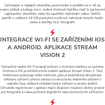
Uchovejte si nejlepší okamžiky pozorování a podělte se o ně se
svými přáteli a kolegy lovci. Jediné stisknutí tlačítka stačí k zachycení
zajímavého okamžiku nebo ke spuštění nahrávání videa. Vnitřní
paměť o velikosti 16 GB poskytne možnost nahrávat mnoho hodin
videa a desítky tisíc fotografií.
INTEGRACE WI-FI SE ZAŘÍZENÍMI IOS
A ANDROID. APLIKACE STREAM
VISION 2
Vestavěný modul Wi-Fi propojí zařízení s chytrými telefony se systémy
Android a iOS prostřednictvím mobilní aplikace Stream Vision 2. Tato
kombinace poskytuje velké možnosti, jako je bezdrátová aktualizace
softwaru zařízení, přenos obrazu na obrazovku mobilního zařízení v
reálném čase, dálkové ovládání funkcí zařízení a mnoho dalších.
Uživatelé registrovaní v aplikaci mají k dispozici cloudový úložný prostor
pro fotografie a videa pořízená digitálním nebo termovizním zařízením.