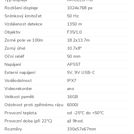
Rozlišení displeje
1024x768 px
Snímkový kmitočet
50 Hz
Vzdálenost detekce
1350 m
Objektiv
F35/1,0
Zorné pole ve 100m
18.2x13.7m
Zorný úhel
10.7х8°
Oční reliéf
50 mm
Napájení
APS5T
Externí napájení
5V, 9V USB-C
Voděodolnost
IPX7
Videorekorder
ano
Velikost paměti
16GB
Odolnost proti zpětnému rázu
6000J
Provozní teplota
od -25°C do +50°C
Provozní doba (při 22°C)
až 9hod.
Rozměry
330x57x67mm