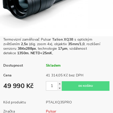
Termovizní zaměřovač Pulsar
Talion XQ38
s optickým
zvětšením
2,5
x
(dig. zoom 4x)
, objektiv
35
mm/1,0
, rozlišení
senzoru
384x288
px
, technologie
17µm
, vzdálenost
detekce
1350m. NETD<25mK
,
Dostupnost
Skladem
Cena
41 314,05 Kč bez DPH
49 990 Kč
Kód produktu
PTALXQ35PRO
Značka
Pulsar