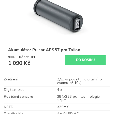
Akumulátor Pulsar APS5T pro Talion
900,83 Kč bez DPH
1 090 Kč
Zvětšení
2,5x (s použitím digitálního
zoomu až 10x)
Digitální zoom
4 x
Rozlišení senzoru
384x288 px - technologie
17µm
NETD
<25mK
Typ displeje
AMOLED HD