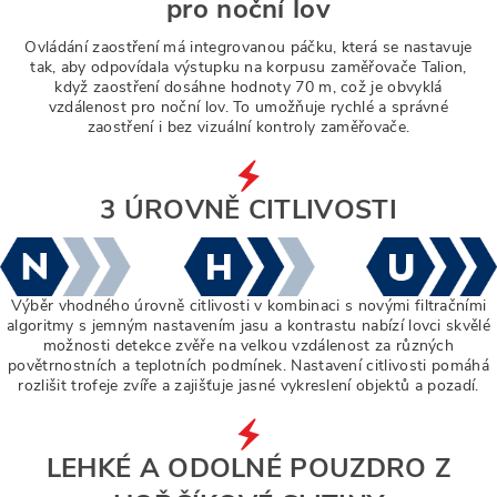
pro noční lov
Ovládání zaostření má integrovanou páčku, která se nastavuje
tak, aby odpovídala výstupku na korpusu zaměřovače Talion,
když zaostření dosáhne hodnoty 70 m, což je obvyklá
vzdálenost pro noční lov. To umožňuje rychlé a správné
zaostření i bez vizuální kontroly zaměřovače.
3 ÚROVNĚ CITLIVOSTI
Výběr vhodného úrovně citlivosti v kombinaci s novými filtračními
algoritmy s jemným nastavením jasu a kontrastu nabízí lovci skvělé
možnosti detekce zvěře na velkou vzdálenost za různých
povětrnostních a teplotních podmínek. Nastavení citlivosti pomáhá
rozlišit trofeje zvíře a zajišťuje jasné vykreslení objektů a pozadí.
LEHKÉ A ODOLNÉ POUZDRO Z