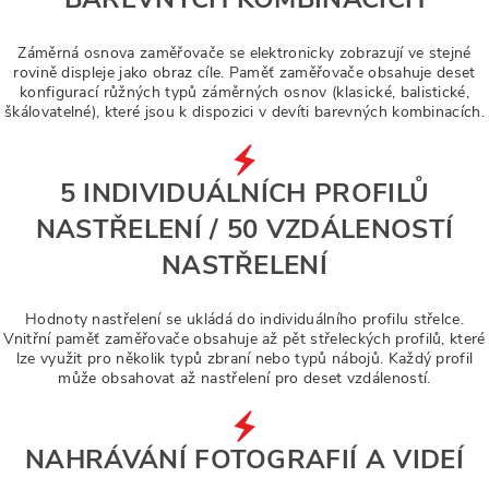
Záměrná osnova zaměřovače se elektronicky zobrazují ve stejné
rovině displeje jako obraz cíle. Paměť zaměřovače obsahuje deset
konfigurací růžných typů záměrných osnov (klasické, balistické,
škálovatelné), které jsou k dispozici v devíti barevných kombinacích.
5 INDIVIDUÁLNÍCH PROFILŮ
NASTŘELENÍ / 50 VZDÁLENOSTÍ
NASTŘELENÍ
Hodnoty nastřelení se ukládá do individuálního profilu střelce.
Vnitřní paměť zaměřovače obsahuje až pět střeleckých profilů, které
lze využit pro několik typů zbraní nebo typů nábojů. Každý profil
může obsahovat až nastřelení pro deset vzdáleností.
NAHRÁVÁNÍ FOTOGRAFIÍ A VIDEÍ