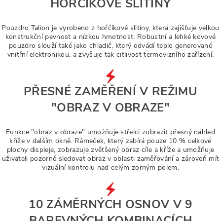
HOŘČÍKOVÉ SLITINY
Pouzdro Talion je vyrobeno z hořčíkové slitiny, která zajišťuje velkou
konstrukční pevnost a nízkou hmotnost. Robustní a lehké kovové
pouzdro slouží také jako chladič, který odvádí teplo generované
vnitřní elektronikou, a zvyšuje tak citlivost termovizního zařízení.
PŘESNÉ ZAMĚŘENÍ V REŽIMU
"OBRAZ V OBRAZE"
Funkce "obraz v obraze" umožňuje střelci zobrazit přesný náhled
kříže v dalším okně. Rámeček, který zabírá pouze 10 % celkové
plochy displeje, zobrazuje zvětšený obraz cíle a kříže a umožňuje
uživateli pozorně sledovat obraz v oblasti zaměřování a zároveň mít
vizuální kontrolu nad celým zorným polem.
10 ZÁMĚRNÝCH OSNOV V 9
BAREVNÝCH KOMBINACÍCH