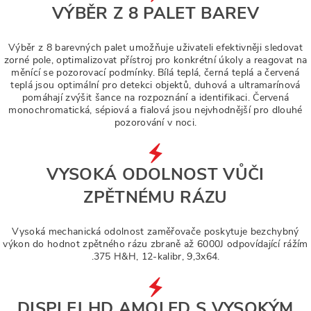
VÝBĚR Z 8 PALET BAREV
Výběr z 8 barevných palet umožňuje uživateli efektivněji sledovat
zorné pole, optimalizovat přístroj pro konkrétní úkoly a reagovat na
měnící se pozorovací podmínky. Bílá teplá, černá teplá a červená
teplá jsou optimální pro detekci objektů, duhová a ultramarínová
pomáhají zvýšit šance na rozpoznání a identifikaci. Červená
monochromatická, sépiová a fialová jsou nejvhodnější pro dlouhé
pozorování v noci.
VYSOKÁ ODOLNOST VŮČI
ZPĚTNÉMU RÁZU
Vysoká mechanická odolnost zaměřovače poskytuje bezchybný
výkon do hodnot zpětného rázu zbraně až 6000J odpovídající rážím
.375 H&H, 12-kalibr, 9,3x64.
DISPLEJ HD AMOLED S VYSOKÝM