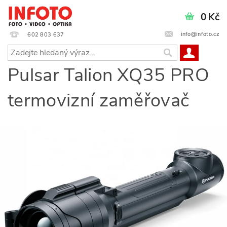
0 Kč
info@infoto.cz
602 803 637
Pulsar Talion XQ35 PRO
termovizní zaměřovač