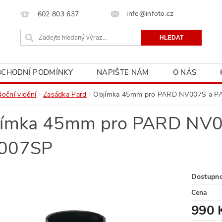
info@infoto.cz
602 803 637
BCHODNÍ PODMÍNKY
NAPIŠTE NÁM
O NÁS
Noční vidění
Zasádka Pard
Objímka 45mm pro PARD NV007S a 
jímka 45mm pro PARD NV
007SP
Dostupn
Cena
990 