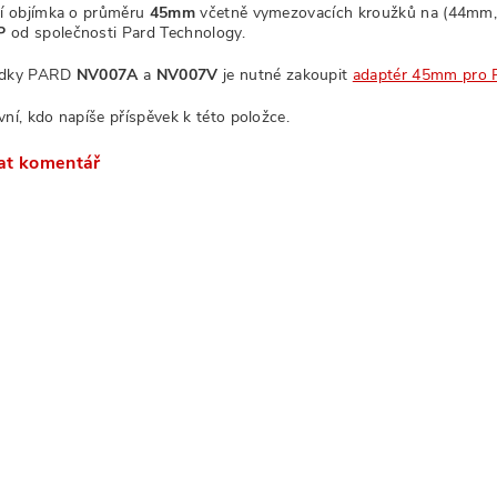
ní objímka o průměru
45mm
včetně vymezovacích kroužků na (44m
P
od společnosti Pard Technology.
ádky PARD
NV007A
a
NV007V
je nutné zakoupit
adaptér 45mm pro
vní, kdo napíše příspěvek k této položce.
at komentář