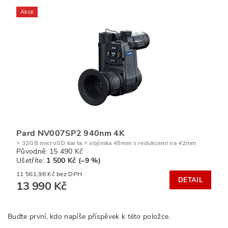
Akce
Pard NV007SP2 940nm 4K
+ 32GB microSD karta + objímka 45mm s redukcemi na 42mm
Původně:
15 490 Kč
Ušetříte
:
1 500 Kč (–9 %)
11 561,98 Kč bez DPH
DETAIL
13 990 Kč
Buďte první, kdo napíše příspěvek k této položce.