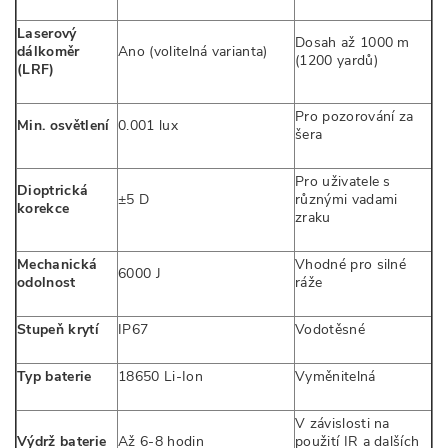
Laserový
Dosah až 1000 m
dálkoměr
Ano (volitelná varianta)
(1200 yardů)
(LRF)
Pro pozorování za
Min. osvětlení
0.001 lux
šera
Pro uživatele s
Dioptrická
±5 D
různými vadami
korekce
zraku
Mechanická
Vhodné pro silné
6000 J
odolnost
ráže
Stupeň krytí
IP67
Vodotěsné
Typ baterie
18650 Li-Ion
Vyměnitelná
V závislosti na
Výdrž baterie
Až 6-8 hodin
použití IR a dalších