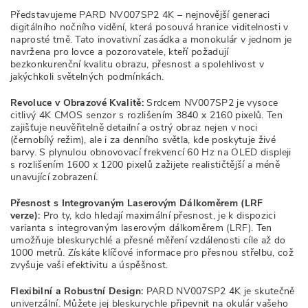
Představujeme PARD NV007SP2 4K – nejnovější generaci
digitálního nočního vidění, která posouvá hranice viditelnosti v
naprosté tmě. Tato inovativní zasádka a monokulár v jednom je
navržena pro lovce a pozorovatele, kteří požadují
bezkonkurenční kvalitu obrazu, přesnost a spolehlivost v
jakýchkoli světelných podmínkách.
Revoluce v Obrazové Kvalitě:
Srdcem NV007SP2 je vysoce
citlivý 4K CMOS senzor s rozlišením 3840 x 2160 pixelů. Ten
zajišťuje neuvěřitelně detailní a ostrý obraz nejen v noci
(černobílý režim), ale i za denního světla, kde poskytuje živé
barvy. S plynulou obnovovací frekvencí 60 Hz na OLED displeji
s rozlišením 1600 x 1200 pixelů zažijete realističtější a méně
unavující zobrazení.
Přesnost s Integrovaným Laserovým Dálkoměrem (LRF
verze):
Pro ty, kdo hledají maximální přesnost, je k dispozici
varianta s integrovaným laserovým dálkoměrem (LRF). Ten
umožňuje bleskurychlé a přesné měření vzdálenosti cíle až do
1000 metrů. Získáte klíčové informace pro přesnou střelbu, což
zvyšuje vaši efektivitu a úspěšnost.
Flexibilní a Robustní Design:
PARD NV007SP2 4K je skutečně
univerzální. Můžete jej bleskurychle připevnit na okulár vašeho