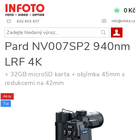
0 Kč
info@infoto.cz
602 803 637
Pard NV007SP2 940nm
LRF 4K
+ 32GB microSD karta + objímka 45mm s
redukcemi na 42mm
Akce
Tip