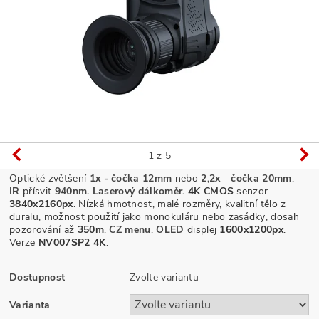
1
z 5
Optické zvětšení
1x - čočka 12mm
nebo
2,2x
-
čočka 20mm
.
IR
přísvit
940
nm. Laserový dálkoměr.
4K CMOS
senzor
3840x2160px
.
Nízká hmotnost, malé rozměry, kvalitní tělo z
duralu,
možnost použití jako monokuláru nebo zasádky
, dosah
pozorování až
350m
.
CZ menu
.
OLED
displej
1600x1200px
.
Verze
NV007SP2 4K
.
Dostupnost
Zvolte variantu
Varianta