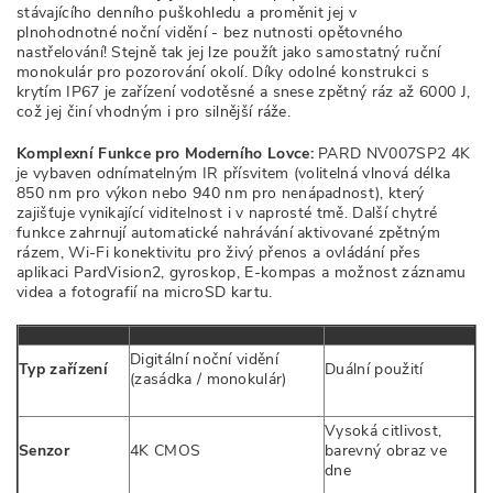
stávajícího denního puškohledu a proměnit jej v
plnohodnotné
noční vidění -
bez nutnosti opětovného
nastřelování! Stejně tak jej lze použít jako samostatný ruční
monokulár pro pozorování okolí. Díky odolné konstrukci s
krytím IP67 je zařízení vodotěsné a snese zpětný ráz až 6000 J,
což jej činí vhodným i pro silnější ráže.
Komplexní Funkce pro Moderního Lovce:
PARD NV
007SP2 4K
je vybaven odnímatelným IR přísvitem (volitelná vlnová délka
850 nm pro výkon nebo 940 nm pro nenápadnost), který
zajišťuje vynikající viditelnost i v naprosté tmě. Další chytré
funkce zahrnují automatické nahrávání aktivované zpětným
rázem, Wi-Fi konektivitu pro živý přenos a ovládání přes
aplikaci PardVision2, gyroskop, E-kompas a možnost záznamu
videa a fotografií na microSD kartu.
Digitální noční vidění
Typ zařízení
Duální použití
(zasádka / monokulár)
Vysoká citlivost,
Senzor
4K CMOS
barevný obraz ve
dne