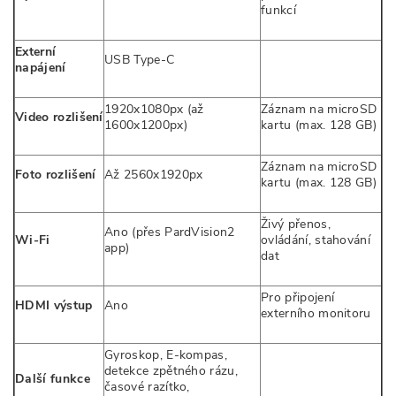
funkcí
Externí
USB Type-C
napájení
1920x1080px (až
Záznam na microSD
Video rozlišení
1600x1200px)
kartu (max. 128 GB)
Záznam na microSD
Foto rozlišení
Až 2560x1920px
kartu (max. 128 GB)
Živý přenos,
Ano (přes PardVision2
Wi-Fi
ovládání, stahování
app)
dat
Pro připojení
HDMI výstup
Ano
externího monitoru
Gyroskop, E-kompas,
detekce zpětného rázu,
Další funkce
časové razítko,