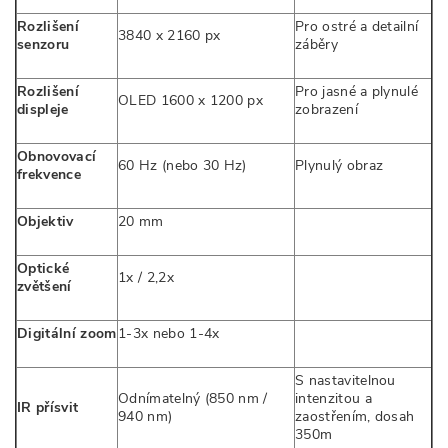
Rozlišení
Pro ostré a detailní
3840 x 2160 px
senzoru
záběry
Rozlišení
Pro jasné a plynulé
OLED 1600 x 1200 px
displeje
zobrazení
Obnovovací
60 Hz (nebo 30 Hz)
Plynulý obraz
frekvence
Objektiv
20 mm
Optické
1x / 2,2x
zvětšení
Digitální zoom
1-3x nebo 1-4x
S nastavitelnou
Odnímatelný (850 nm /
intenzitou a
IR přísvit
940 nm)
zaostřením, dosah
350m