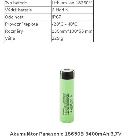
Typ baterie
Lithium lon 18650*1
Výdrž baterie
6 Hodin
Odolnost
IP67
Provozní teplota
-20℃～40℃
Rozměry
135mm*100*55 mm
Váha
229 g
Akumulátor Panasonic 18650B 3400mAh 3,7V