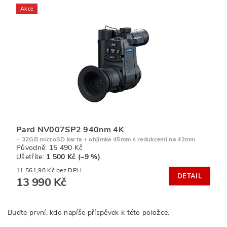
Akce
Pard NV007SP2 940nm 4K
+ 32GB microSD karta + objímka 45mm s redukcemi na 42mm
Původně:
15 490 Kč
Ušetříte
:
1 500 Kč (–9 %)
11 561,98 Kč bez DPH
DETAIL
13 990 Kč
Buďte první, kdo napíše příspěvek k této položce.