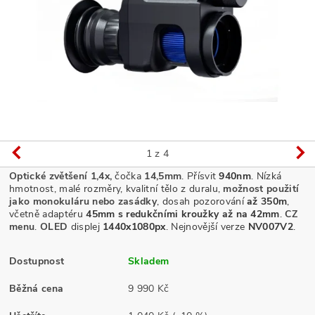
1
z 4
Optické zvětšení 1,4x,
čočka
14,5mm
. Přísvit
940nm
. Nízká
hmotnost, malé rozměry, kvalitní tělo z duralu,
možnost použití
jako monokuláru nebo zasádky
, dosah pozorování
až 350m
,
včetně adaptéru
45mm s redukčními kroužky až na 42mm
.
CZ
menu
.
OLED
displej
1440x1080px
. Nejnovější verze
NV007V2
.
Dostupnost
Skladem
Běžná cena
9 990 Kč