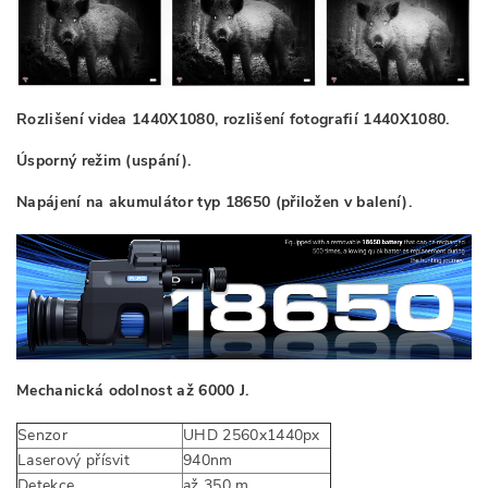
Rozlišení videa 1440X1080, rozlišení fotografií 1440X1080.
Úsporný režim (uspání).
Napájení na akumulátor typ 18650 (přiložen v balení).
Mechanická odolnost až 6000 J.
Senzor
UHD 2560x1440px
Laserový přísvit
940nm
Detekce
až 350 m