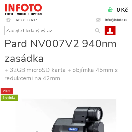
0 Kč
info@infoto.cz
602 803 637
Pard NV007V2 940nm
zasádka
+ 32GB microSD karta + objímka 45mm s
redukcemi na 42mm
Akce
Novinka