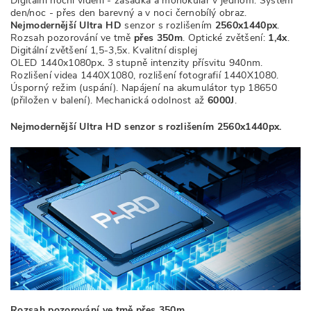
Digitální noční vidění - zasádka a monokulár v jednom. Systém
den/noc - přes den barevný a v noci černobílý obraz.
Nejmodernější Ultra HD
senzor s rozlišením
2560x1440px
.
Rozsah pozorování ve tmě
přes 350m
. Optické zvětšení:
1,4x
.
D
igitální zvětšení 1,5-3,5x. Kvalitní displej
OLED 1440x1080px
.
3 stupně intenzity přísvitu 940nm.
Rozlišení videa 1440X1080, rozlišení fotografií 1440X1080.
Úsporný režim (uspání). Napájení na akumulátor typ 18650
(přiložen v balení). Mechanická odolnost až
6000J
.
Nejmodernější Ultra HD senzor s rozlišením 2560x1440px.
Rozsah pozorování ve tmě přes 350m.