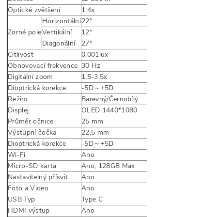
Optické zvětšení
1,4x
Horizontální
22°
Zorné pole
Vertikální
12°
Diagonální
27°
Citlivost
0.001lux
Obnovovací frekvence
30 Hz
Digitální zoom
1,5-3,5x
Dioptrická korekce
-5D～+5D
Režim
Barevný/Černobílý
Displej
OLED 1440*1080
Průměr očnice
25 mm
Výstupní čočka
22,5 mm
Dioptrická korekce
-5D～+5D
Wi-Fi
Ano
Micro-SD karta
Ano, 128GB Max
Nastavitelný přísvit
Ano
Foto a Video
Ano
USB Typ
Type C
HDMI výstup
Ano