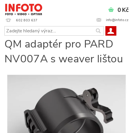
0 Kč
info@infoto.cz
602 803 637
QM adaptér pro PARD
NV007A s weaver lištou