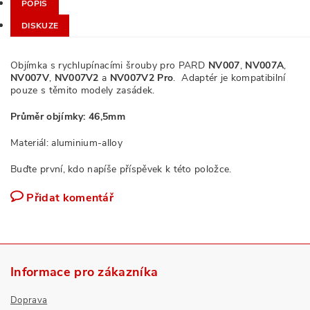
POPIS
DISKUZE
Objímka s rychlupínacími šrouby pro PARD
NV007
,
NV007A
,
NV007V
,
NV007V2
a
NV007V2 Pro
. Adaptér je kompatibilní
pouze s těmito modely zasádek.
Průměr objímky: 46,5mm
Materiál: aluminium-alloy
Buďte první, kdo napíše příspěvek k této položce.
Přidat komentář
Informace pro zákazníka
Doprava