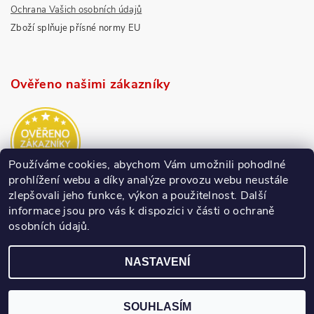
Ochrana Vašich osobních údajů
Zboží splňuje přísné normy EU
Ověřeno našimi zákazníky
Používáme cookies, abychom Vám umožnili pohodlné
prohlížení webu a díky analýze provozu webu neustále
zlepšovali jeho funkce, výkon a použitelnost.
Další
informace jsou pro vás k dispozici v části o ochraně
osobních údajů.
NASTAVENÍ
SOUHLASÍM