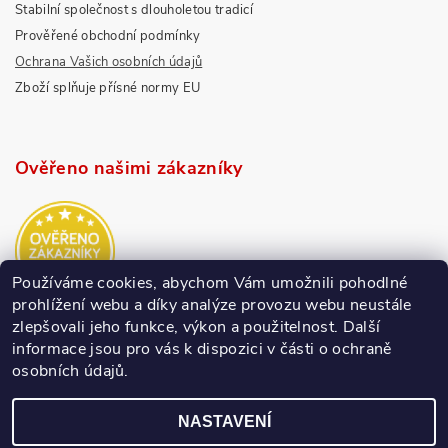
Stabilní společnost s dlouholetou tradicí
Prověřené obchodní podmínky
Ochrana Vašich osobních údajů
Zboží splňuje přísné normy EU
Ověřeno našimi zákazníky
Používáme cookies, abychom Vám umožnili pohodlné
prohlížení webu a díky analýze provozu webu neustále
zlepšovali jeho funkce, výkon a použitelnost.
Další
informace jsou pro vás k dispozici v části o ochraně
osobních údajů.
NASTAVENÍ