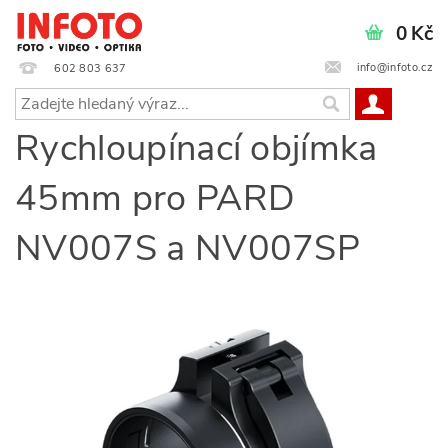
0 Kč
info@infoto.cz
602 803 637
Rychloupínací objímka
45mm pro PARD
NV007S a NV007SP