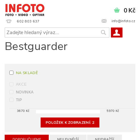
0 Kč
info@infoto.cz
602 803 637
Bestguarder
NA SKLADĚ
AKCE
NOVINKA
TIP
3670
Kč
5970
Kč
POLOŽEK K ZOBRAZENÍ:
2
DOPORUČUJEME
NEJLEVNĚJŠÍ
NEJDRAŽŠÍ