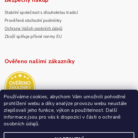
Bezpečný nákup
Stabilní společnost s dlouholetou tradicí
Prověřené obchodní podmínky
Ochrana Vašich osobních údajů
Zboží splňuje přísné normy EU
Ověřeno našimi zákazníky
Používáme cookies, abychom Vám umožnili pohodlné
prohlížení webu a díky analýze provozu webu neustále
zlepšovali jeho funkce, výkon a použitelnost.
Další
informace jsou pro vás k dispozici v části o ochraně
osobních údajů.