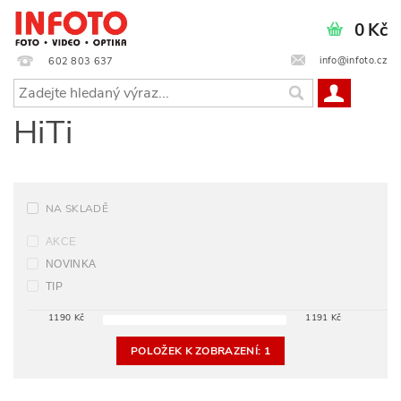
0 Kč
info@infoto.cz
602 803 637
HiTi
NA SKLADĚ
AKCE
NOVINKA
TIP
1190
Kč
1191
Kč
POLOŽEK K ZOBRAZENÍ:
1