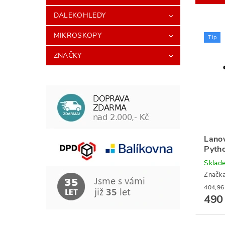
DALEKOHLEDY
MIKROSKOPY
Tip
ZNAČKY
Lano
Pyth
Sklad
Značk
490