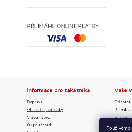
PŘIJÍMÁME ONLINE PLATBY
Informace pro zákazníka
Vaše 
Doprava
Odborné 
Obchodní podmínky
Při náku
Vrácení zboží
V nabídc
O společnosti
Nadstanda
Používáme 