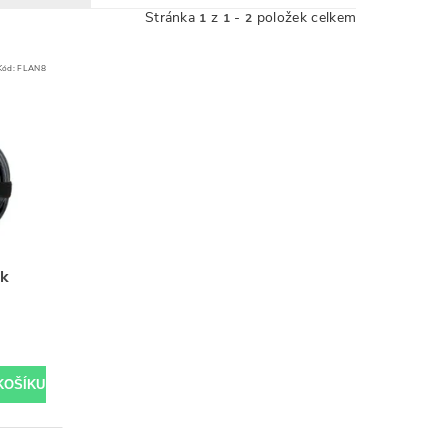
Stránka
z
-
položek celkem
1
1
2
Kód:
FLAN8
ck
t