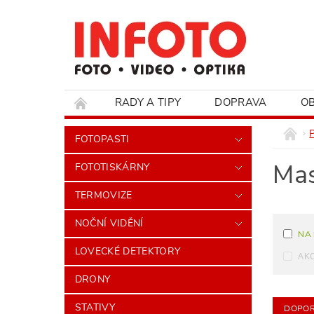
RADY A TIPY
DOPRAVA
O
HODNOCENÍ OBCHODU
FOTOPASTI
Mas
FOTOTISKÁRNY
TERMOVIZE
NOČNÍ VIDĚNÍ
NA
LOVECKÉ DETEKTORY
AK
DRONY
STATIVY
DOPOR