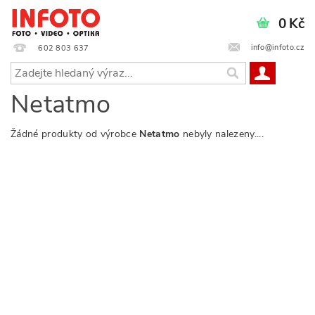
0 Kč
info@infoto.cz
602 803 637
Netatmo
Žádné produkty od výrobce
Netatmo
nebyly nalezeny....