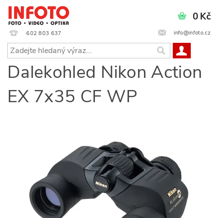
0 Kč
info@infoto.cz
602 803 637
Dalekohled Nikon Action
EX 7x35 CF WP