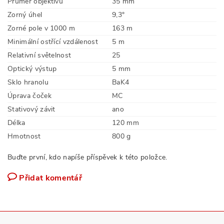
Průměr objektivu
35 mm
Zorný úhel
9,3°
Zorné pole v 1000 m
163 m
Minimální ostřící vzdálenost
5 m
Relativní světelnost
25
Optický výstup
5 mm
Sklo hranolu
BaK4
Úprava čoček
MC
Stativový závit
ano
Délka
120 mm
Hmotnost
800 g
Buďte první, kdo napíše příspěvek k této položce.
Přidat komentář