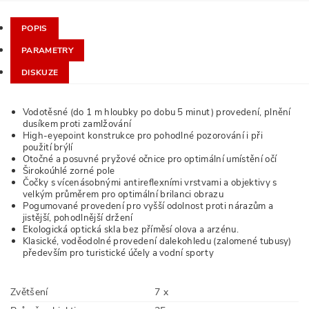
POPIS
PARAMETRY
DISKUZE
Vodotěsné (do 1 m hloubky po dobu 5 minut) provedení, plnění
dusíkem proti zamlžování
High-eyepoint konstrukce pro pohodlné pozorování i při
použití brýlí
Otočné a posuvné pryžové očnice pro optimální umístění očí
Širokoúhlé zorné pole
Čočky s vícenásobnými antireflexními vrstvami a objektivy s
velkým průměrem pro optimální brilanci obrazu
Pogumované provedení pro vyšší odolnost proti nárazům a
jistější, pohodlnější držení
Ekologická optická skla bez příměsí olova a arzénu.
Klasické, voděodolné provedení dalekohledu (zalomené tubusy)
především pro turistické účely a vodní sporty
Zvětšení
7 x