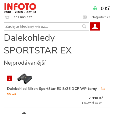
0 Kč
info@infoto.cz
602 803 637
Dalekohledy
SPORTSTAR EX
Nejprodávanější
1.
Dalekohled Nikon SportStar EX 8x25 DCF WP černý
–
Na
dotaz
2 990 Kč
2 471,07 Kč
bez DPH