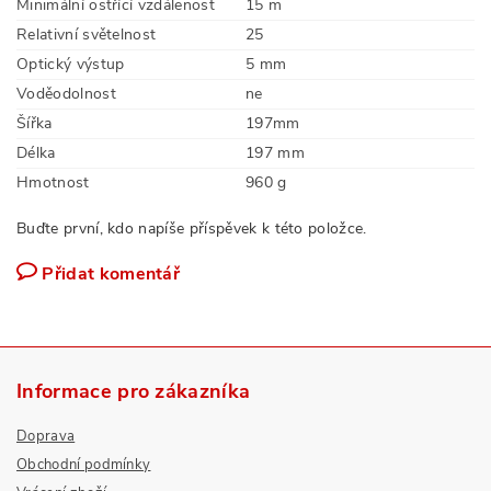
Minimální ostřící vzdálenost
15 m
Relativní světelnost
25
Optický výstup
5 mm
Voděodolnost
ne
Šířka
197mm
Délka
197 mm
Hmotnost
960 g
Buďte první, kdo napíše příspěvek k této položce.
Přidat komentář
Informace pro zákazníka
Doprava
Obchodní podmínky