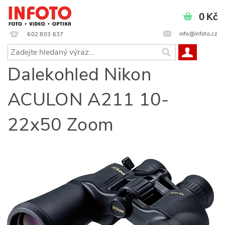
0 Kč
info@infoto.cz
602 803 637
Dalekohled Nikon
ACULON A211 10-
22x50 Zoom