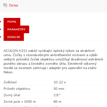
Dotaz
POPIS
PARAMETRY
DISKUZE
ACULON A211 nabízí vynikající optický výkon za atraktivní
cenu. Čočky s vícenásobnými antireflexními vrstvami a výběr
velkých průměrů čoček objektivu umožňují dosáhnout extrémně
jasného obrazu a širokého zorného úhlu. Extrémně výkonný
model se zoomem zahrnuje i adaptér pro upevnění na stativ
Nikon.
Zvětšení
10-22 x
Průměr objektivu
50 mm
Zorný úhel
3,8 °
Zorné pole v 1000 m
66 m