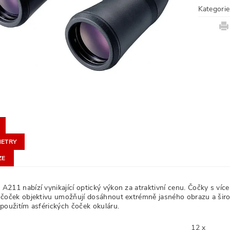
Kategorie
ETRY
ZE
211 nabízí vynikající optický výkon za atraktivní cenu. Čočky s více
čoček objektivu umožňují dosáhnout extrémně jasného obrazu a širok
použitím asférických čoček okuláru.
12 x