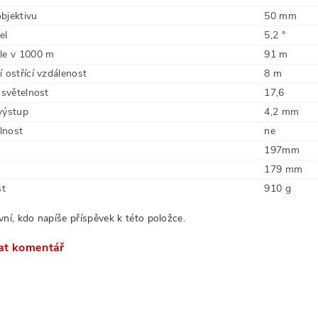
bjektivu
50 mm
el
5,2 °
le v 1000 m
91 m
 ostřící vzdálenost
8 m
 světelnost
17,6
výstup
4,2 mm
lnost
ne
197mm
179 mm
t
910 g
vní, kdo napíše příspěvek k této položce.
at komentář