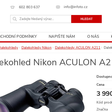
info@infoto.cz
602 803 637
BCHODNÍ PODMÍNKY
NAPIŠTE NÁM
O NÁS
Dalekohledy
Dalekohledy Nikon
Dalekohledy ACULON A211
Dale
lekohled Nikon ACULON A
Dostupn
Cena
3 99
Kód prod
Značka