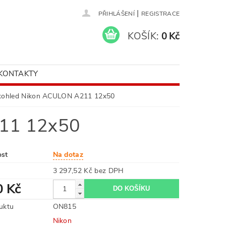
|
PŘIHLÁŠENÍ
REGISTRACE
KOŠÍK:
0 Kč
KONTAKTY
kohled Nikon ACULON A211 12x50
211 12x50
ost
Na dotaz
3 297,52 Kč bez DPH
0 Kč
uktu
ON815
Nikon