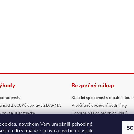
výhody
Bezpečný nákup
poradenství
Stabilní společnost s dlouholetou t
pu nad 2.000Kč doprava ZDARMA
Prověřené obchodní podmínky
e pouze TOP značky
Ochrana Vašich osobních údajů
rdní záruky a servis
Zboží splňuje přísné normy EU
cookies, abychom Vám umožnili pohodlné
SO
webu a díky analýze provozu webu neustále