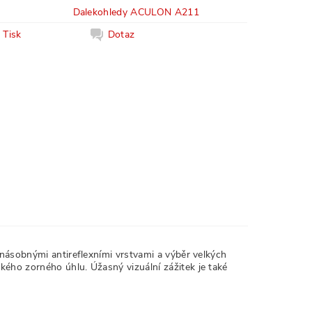
Dalekohledy ACULON A211
Tisk
Dotaz
násobnými antireflexními vrstvami a výběr velkých
ého zorného úhlu. Úžasný vizuální zážitek je také