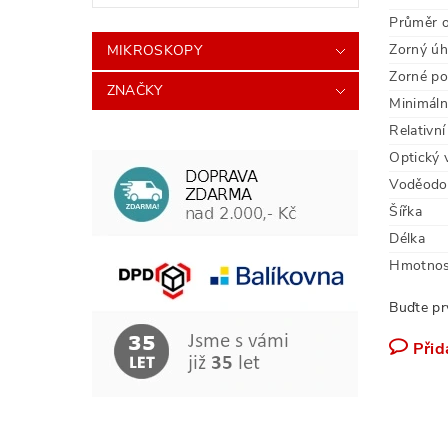
Průměr o
Zorný úh
MIKROSKOPY
Zorné po
ZNAČKY
Minimální
Relativní
Optický 
Voděodo
Šířka
Délka
Hmotnos
Buďte pr
Přid