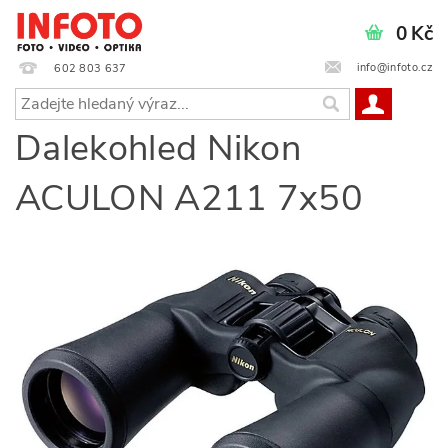
0 Kč
info@infoto.cz
602 803 637
Dalekohled Nikon
ACULON A211 7x50