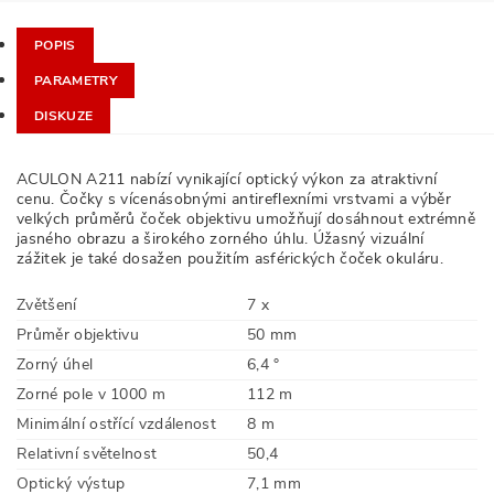
POPIS
PARAMETRY
DISKUZE
ACULON A211 nabízí vynikající optický výkon za atraktivní
cenu. Čočky s vícenásobnými antireflexními vrstvami a výběr
velkých průměrů čoček objektivu umožňují dosáhnout extrémně
jasného obrazu a širokého zorného úhlu. Úžasný vizuální
zážitek je také dosažen použitím asférických čoček okuláru.
Zvětšení
7 x
Průměr objektivu
50 mm
Zorný úhel
6,4 °
Zorné pole v 1000 m
112 m
Minimální ostřící vzdálenost
8 m
Relativní světelnost
50,4
Optický výstup
7,1 mm