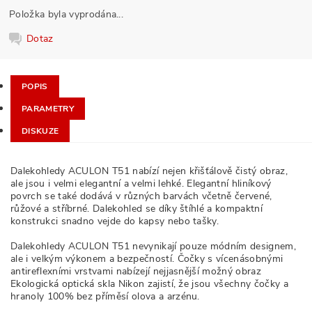
Položka byla vyprodána...
Dotaz
POPIS
PARAMETRY
DISKUZE
Dalekohledy ACULON T51 nabízí nejen křišťálově čistý obraz,
ale jsou i velmi elegantní a velmi lehké. Elegantní hliníkový
povrch se také dodává v různých barvách včetně červené,
růžové a stříbrné. Dalekohled se díky štíhlé a kompaktní
konstrukci snadno vejde do kapsy nebo tašky.
Dalekohledy ACULON T51 nevynikají pouze módním designem,
ale i velkým výkonem a bezpečností. Čočky s vícenásobnými
antireflexními vrstvami nabízejí nejjasnější možný obraz
Ekologická optická skla Nikon zajistí, že jsou všechny čočky a
hranoly 100% bez příměsí olova a arzénu.