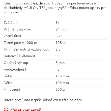
Ideální pro cestování, divadlo, hudební a sportovní akce –
dalekohledy ACULON T51 jsou nejvyšší třídou módní optiky pro
volný čas.
Zvětšení
8x
Průměr objektivu
24 mm
Zorný úhel
6,2°
Zorné pole v 1000 m
108 m
Minimální ostřící vzdálenost
2,5 m
Relativní světelnost
9
Optický výstup
3 mm
Voděodolnost
ne
Šířka
105 mm
Délka
103 mm
Hmotnost
200 g
Buďte první, kdo napíše příspěvek k této položce.
Přidat komentář