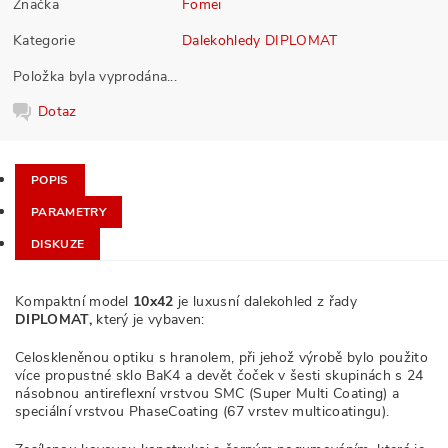
Značka
Fomei
Kategorie
Dalekohledy DIPLOMAT
Položka byla vyprodána...
Dotaz
POPIS
PARAMETRY
DISKUZE
Kompaktní model
10x42
je luxusní dalekohled z řady
DIPLOMAT,
který je vybaven:
Celoskleněnou optiku s hranolem, při jehož výrobě bylo použito
více propustné sklo BaK4 a devět čoček v šesti skupinách s 24
násobnou antireflexní vrstvou SMC (Super Multi Coating) a
speciální vrstvou PhaseCoating (67 vrstev multicoatingu).