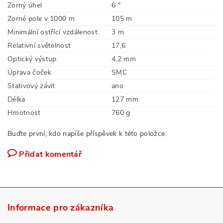
Zorný úhel
6 °
Zorné pole v 1000 m
105 m
Minimální ostřící vzdálenost
3 m
Relativní světelnost
17,6
Optický výstup
4,2 mm
Úprava čoček
SMC
Stativový závit
ano
Délka
127 mm
Hmotnost
760 g
Buďte první, kdo napíše příspěvek k této položce.
Přidat komentář
Informace pro zákazníka