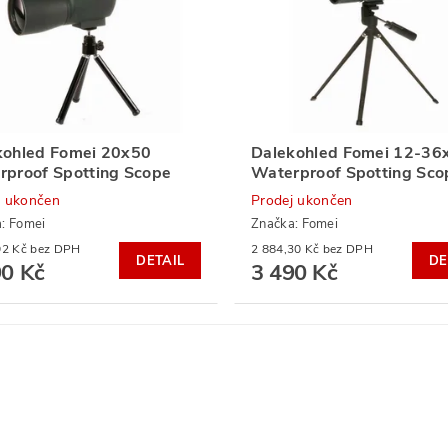
kohled Fomei 20x50
Dalekohled Fomei 12-36
rproof Spotting Scope
Waterproof Spotting Sco
j ukončen
Prodej ukončen
a:
Fomei
Značka:
Fomei
1 809,92 Kč bez DPH
2 884,30 Kč bez DPH
DETAIL
DE
90 Kč
3 490 Kč