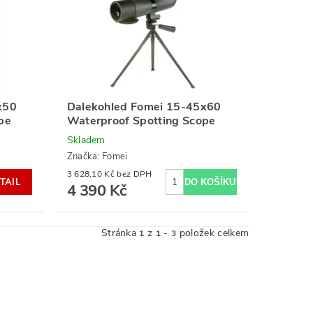
x50
Dalekohled Fomei 15-45x60
pe
Waterproof Spotting Scope
Skladem
Značka:
Fomei
3 628,10 Kč bez DPH
TAIL
4 390 Kč
Stránka
z
-
položek celkem
1
1
3