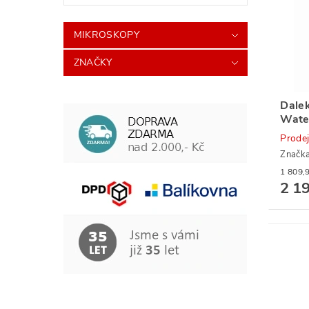
MIKROSKOPY
ZNAČKY
Dale
Wate
Prode
Značk
2 1