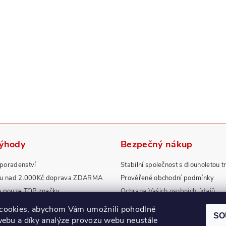
výhody
Bezpečný nákup
poradenství
Stabilní společnost s dlouholetou t
pu nad 2.000Kč doprava ZDARMA
Prověřené obchodní podmínky
e pouze TOP značky
Ochrana Vašich osobních údajů
rdní záruky a servis
Zboží splňuje přísné normy EU
cookies, abychom Vám umožnili pohodlné
SO
webu a díky analýze provozu webu neustále