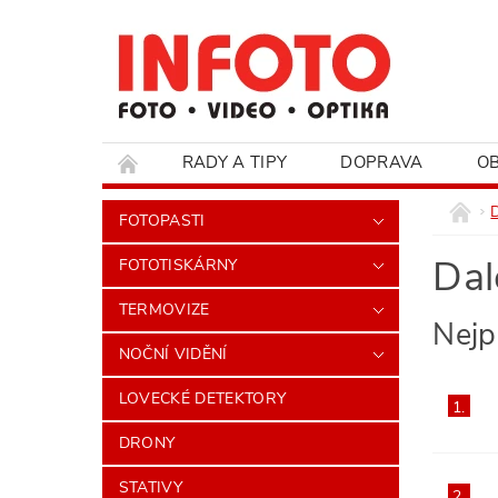
RADY A TIPY
DOPRAVA
O
HODNOCENÍ OBCHODU
FOTOPASTI
Dal
FOTOTISKÁRNY
TERMOVIZE
Nejp
NOČNÍ VIDĚNÍ
LOVECKÉ DETEKTORY
1.
DRONY
STATIVY
2.