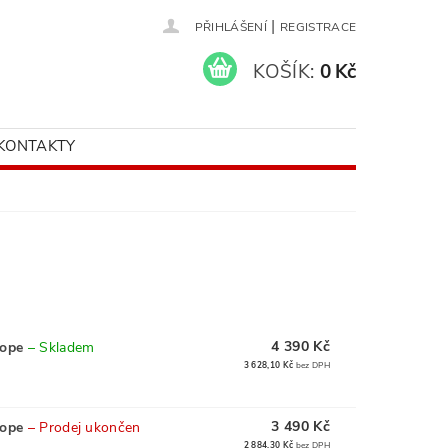
|
PŘIHLÁŠENÍ
REGISTRACE
KOŠÍK:
0 Kč
KONTAKTY
4 390 Kč
cope
–
Skladem
3 628,10 Kč
bez DPH
3 490 Kč
cope
–
Prodej ukončen
2 884,30 Kč
bez DPH