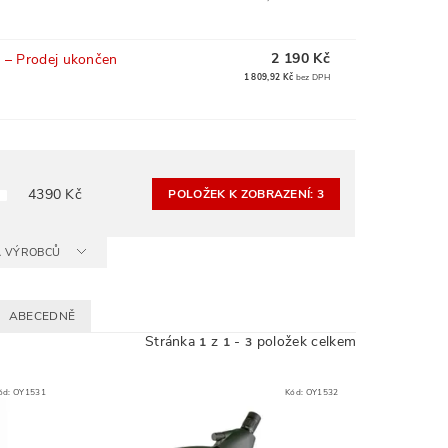
2 190 Kč
e
–
Prodej ukončen
1 809,92 Kč
bez DPH
4390
Kč
POLOŽEK K ZOBRAZENÍ:
3
 A VÝROBCŮ
ABECEDNĚ
Stránka
z
-
položek celkem
1
1
3
ód:
OY1531
Kód:
OY1532