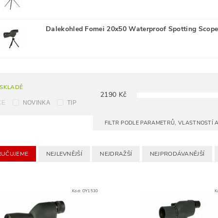
Dalekohled Fomei 20x50 Waterproof Spotting Scop
 SKLADĚ
2190
Kč
CE
NOVINKA
TIP
FILTR PODLE PARAMETRŮ, VLASTNOSTÍ
UČUJEME
NEJLEVNĚJŠÍ
NEJDRAŽŠÍ
NEJPRODÁVANĚJŠÍ
Kód:
OY1530
K