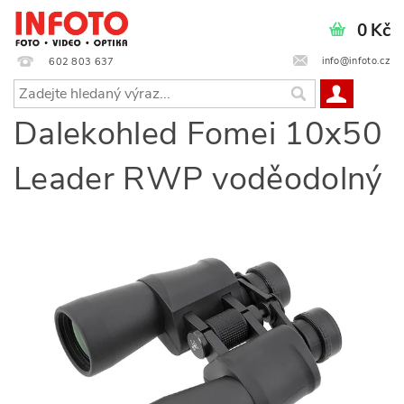
0 Kč
info@infoto.cz
602 803 637
Dalekohled Fomei 10x50
Leader RWP voděodolný