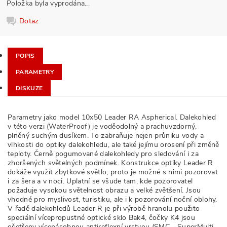
Položka byla vyprodána...
Dotaz
POPIS
PARAMETRY
DISKUZE
Parametry jako model 10x50 Leader RA Aspherical. Dalekohled
v této verzi (WaterProof) je voděodolný a prachuvzdorný,
plněný suchým dusíkem. To zabraňuje nejen průniku vody a
vlhkosti do optiky dalekohledu, ale také jejímu orosení při změně
teploty. Černě pogumované dalekohledy pro sledování i za
zhoršených světelných podmínek. Konstrukce optiky Leader R
dokáže využít zbytkové světlo, proto je možné s nimi pozorovat
i za šera a v noci. Uplatní se všude tam, kde pozorovatel
požaduje vysokou světelnost obrazu a velké zvětšení. Jsou
vhodné pro myslivost, turistiku, ale i k pozorování noční oblohy.
V řadě dalekohledů Leader R je při výrobě hranolu použito
speciální vícepropustné optické sklo Bak4, čočky K4 jsou
ošetřeny vícenásobnou antireflexní vrstvou (SMC - SuperMulti-