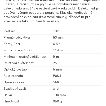
Coated). Precizní, zcela plynule se pohybující mechanika
dalekohledu umožňuje ostření také v rukavicích. Dalekohled je
dodáván včetně pouzdra a popruhu. Klasické, voděodolné
provedení dalekohledu (zalomené tubusy) především pro
lovecké, ale také pro turistické účely.
Zvětšení
10x
Průměr objektivu
50 mm
Zorný úhel
6,5 °
Zorné pole v 1000 m
114 m
Minimální ostřící vzdálenost
9 m
Relativní světelnost
25
Optický výstup
5 mm
Sklo hranolu
BaK4
Úprava čoček
SMC
Stativový závit
ano
Délka
190 mm
Hmotnost
950 g