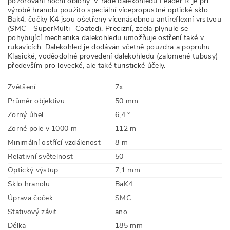
pozorování noční oblohy. V řadě dalekohledů Leader R je při
výrobě hranolu použito speciální vícepropustné optické sklo
Bak4, čočky K4 jsou ošetřeny vícenásobnou antireflexní vrstvou
(SMC - SuperMulti- Coated). Precizní, zcela plynule se
pohybující mechanika dalekohledu umožňuje ostření také v
rukavicích. Dalekohled je dodáván včetně pouzdra a popruhu.
Klasické, voděodolné provedení dalekohledu (zalomené tubusy)
především pro lovecké, ale také turistické účely.
Zvětšení
7x
Průměr objektivu
50 mm
Zorný úhel
6,4 °
Zorné pole v 1000 m
112 m
Minimální ostřící vzdálenost
8 m
Relativní světelnost
50
Optický výstup
7,1 mm
Sklo hranolu
BaK4
Úprava čoček
SMC
Stativový závit
ano
Délka
185 mm