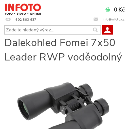
0 Kč
info@infoto.cz
602 803 637
Dalekohled Fomei 7x50
Leader RWP voděodolný