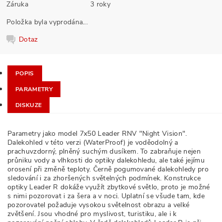
Záruka
3 roky
Položka byla vyprodána...
Dotaz
POPIS
PARAMETRY
DISKUZE
Parametry jako model 7x50 Leader RNV "Night Vision".
Dalekohled v této verzi (WaterProof) je voděodolný a
prachuvzdorný, plněný suchým dusíkem. To zabraňuje nejen
průniku vody a vlhkosti do optiky dalekohledu, ale také jejímu
orosení při změně teploty. Černě pogumované dalekohledy pro
sledování i za zhoršených světelných podmínek. Konstrukce
optiky Leader R dokáže využít zbytkové světlo, proto je možné
s nimi pozorovat i za šera a v noci. Uplatní se všude tam, kde
pozorovatel požaduje vysokou světelnost obrazu a velké
zvětšení. Jsou vhodné pro myslivost, turistiku, ale i k