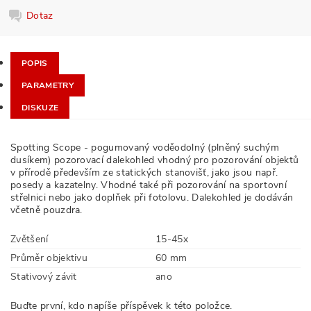
Dotaz
POPIS
PARAMETRY
DISKUZE
Spotting Scope - pogumovaný voděodolný (plněný suchým
dusíkem) pozorovací dalekohled vhodný pro pozorování objektů
v přírodě především ze statických stanovišť, jako jsou např.
posedy a kazatelny. Vhodné také při pozorování na sportovní
střelnici nebo jako doplňek při fotolovu. Dalekohled je dodáván
včetně pouzdra.
Zvětšení
15-45x
Průměr objektivu
60 mm
Stativový závit
ano
Buďte první, kdo napíše příspěvek k této položce.