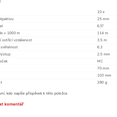
t.
10 x
bjektivu
25 mm
el
6,5°
le v 1000 m
114 m
 ostřící vzdálenost
3,5 m
 světelnost
6,3
výstup
2,5 mm
oček
MC
70 mm
103 mm
t
280 g
vní, kdo napíše příspěvek k této položce.
at komentář