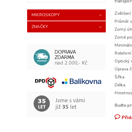
transpor
Zvětšení
MIKROSKOPY
Průměr o
ZNAČKY
Zorný úh
Zorné po
Minimální
Relativní
Optický 
Úprava č
Šířka
Délka
Hmotnos
Buďte pr
Přid