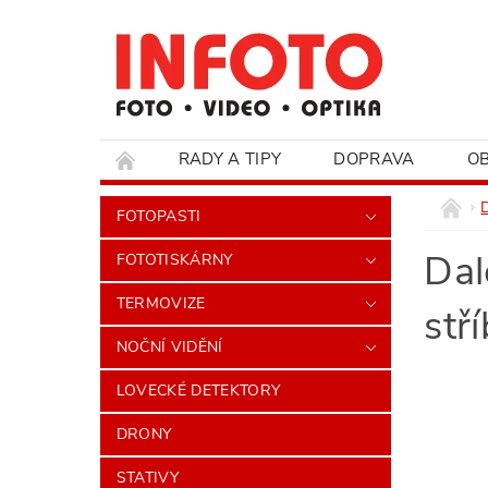
RADY A TIPY
DOPRAVA
O
HODNOCENÍ OBCHODU
FOTOPASTI
Dal
FOTOTISKÁRNY
TERMOVIZE
stř
NOČNÍ VIDĚNÍ
LOVECKÉ DETEKTORY
DRONY
STATIVY