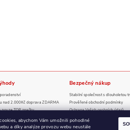
výhody
Bezpečný nákup
poradenství
Stabilní společnost s dlouholetou t
pu nad 2.000Kč doprava ZDARMA
Prověřené obchodní podmínky
e pouze TOP značky
Ochrana Vašich osobních údajů
rdní záruky a servis
Zboží splňuje přísné normy EU
cookies, abychom Vám umožnili pohodlné
SO
webu a díky analýze provozu webu neustále