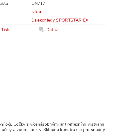
uktu
ON717
Nikon
Dalekohledy SPORTSTAR EX
Tisk
Dotaz
ní očí. Čočky s vícenásobnými antireflexními vrstvami
ké účely a vodní sporty. Sklopná konstrukce pro snadný