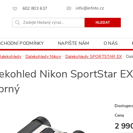
info@infoto.cz
602 803 637
BCHODNÍ PODMÍNKY
NAPIŠTE NÁM
O NÁS
Dalekohledy
Dalekohledy Nikon
Dalekohledy SPORTSTAR EX
Dal
ekohled Nikon SportStar 
íbrný
Dostupn
Cena
2 99