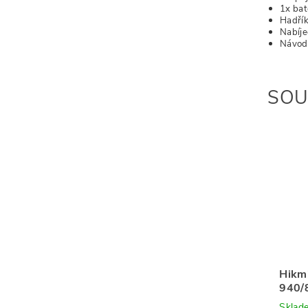
1x bat
Hadřík
Nabíje
Návod 
SOU
Hikmi
940/
Sklad