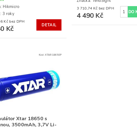
Značka:
TenoSight
a:
Hikmicro
3 710,74 Kč bez DPH
: 3 roky
4 490 Kč
1 520,66 Kč bez DPH
DETAIL
40 Kč
Kód:
XTAR18650P
ulátor Xtar 18650 s
anou, 3500mAh, 3,7V Li-