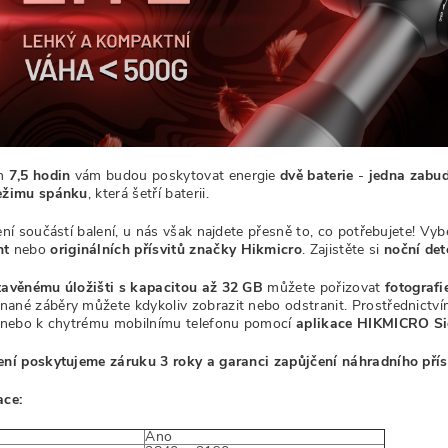
ch
7,5 hodin
vám budou poskytovat energie
dvě baterie
-
jedna zabu
ežimu spánku
, která šetří baterii.
ení součástí balení, u nás však najdete přesně to, co potřebujete! Vyb
ht
nebo
originálních přísvitů značky Hikmicro
. Zajistěte si
noční det
tavěnému úložišti s kapacitou až 32 GB
můžete pořizovat
fotografi
ané záběry můžete kdykoliv zobrazit nebo odstranit. Prostřednictvím
, nebo k chytrému mobilnímu telefonu pomocí
aplikace HIKMICRO Si
ení poskytujeme záruku 3 roky a garanci zapůjčení náhradního příst
ace:
Ano