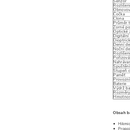
Senzor
Rozlišení
Obnovov
Čočka
Clona
Průměr 
Zorné po
Optické 
Digitáln
Dioptric
Denní de
Noční de
Rozlišen
Pořizová
Nahrávan
Spuštění
Stupeň 
Paměť
Provozní
Baterie
Výdrž ba
Rozměr
Hmotno
Obsah ba
Hikmic
Propoj