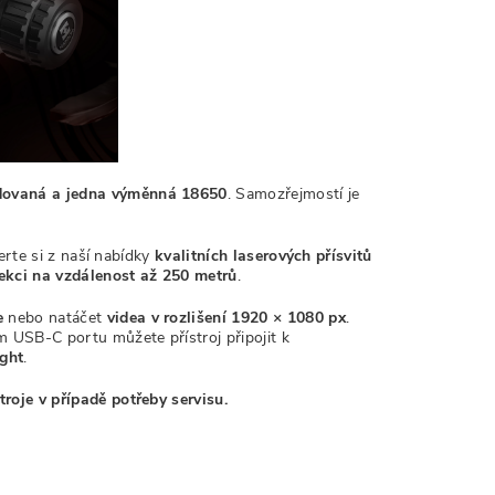
dovaná a jedna výměnná 18650
. Samozřejmostí je
erte si z naší nabídky
kvalitních laserových přísvitů
ekci na vzdálenost až 250 metrů
.
e
nebo natáčet
videa v rozlišení 1920 × 1080 px
.
 USB-C portu můžete přístroj připojit k
ght
.
roje v případě potřeby servisu.