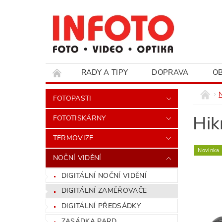
RADY A TIPY
DOPRAVA
O
HODNOCENÍ OBCHODU
FOTOPASTI
Hik
FOTOTISKÁRNY
TERMOVIZE
Novinka
NOČNÍ VIDĚNÍ
DIGITÁLNÍ NOČNÍ VIDĚNÍ
DIGITÁLNÍ ZAMĚŘOVAČE
DIGITÁLNÍ PŘEDSÁDKY
ZASÁDKA PARD