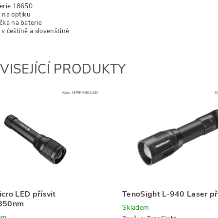
erie 18650
 na optiku
čka na baterie
v češtině a slovenštině
VISEJÍCÍ PRODUKTY
Kód:
HPIR940LED
K
cro LED přísvit
TenoSight L-940 Laser pří
850nm
Skladem
em