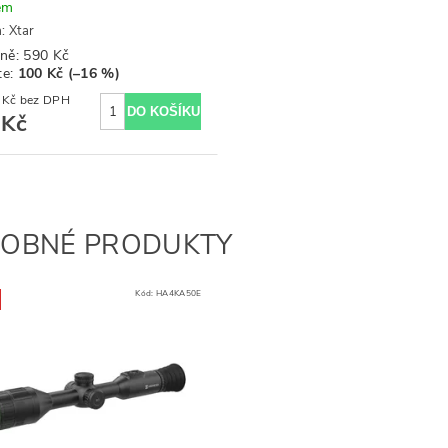
em
a:
Xtar
ně:
590 Kč
te
:
100 Kč (–16 %)
404,96 Kč bez DPH
 Kč
OBNÉ PRODUKTY
Kód:
HA4KA50E