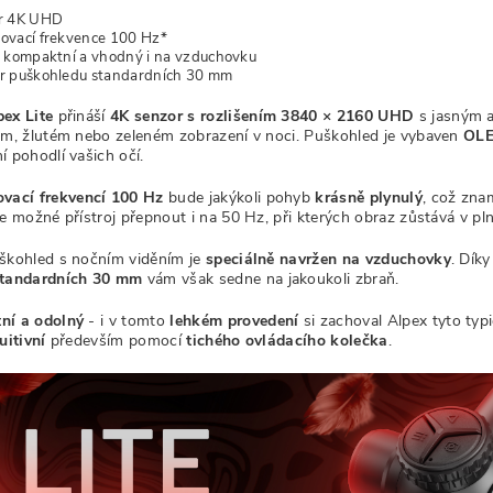
r 4K UHD
ovací frekvence 100 Hz*
 kompaktní a vhodný i na vzduchovku
r puškohledu standardních 30 mm
pex Lite
přináší
4K senzor s rozlišením 3840 × 2160 UHD
s jasným 
ém, žlutém nebo zeleném zobrazení v noci. Puškohled je vybaven
OLE
í pohodlí vašich očí.
vací frekvencí 100 Hz
bude jakýkoli pohyb
krásně plynulý
, což zn
e možné přístroj přepnout i na 50 Hz, při kterých obraz zůstává v pln
škohled s nočním viděním je
speciálně navržen na vzduchovky
. Díky
tandardní
ch 30 mm
vám však sedne na jakoukoli zbraň.
ní a odolný
- i v tomto
lehkém provedení
si zachoval Alpex tyto typi
uitivní
především pomocí
tichého ovládacího kolečka
.