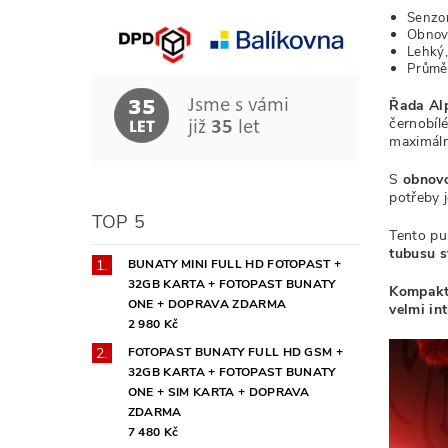
Senzo
Obnov
Lehký,
Průmě
Řada Al
černobíl
maximáln
S
obnovo
potřeby j
TOP 5
Tento pu
tubusu
s
BUNATY MINI FULL HD FOTOPAST +
32GB KARTA + FOTOPAST BUNATY
Kompakt
ONE + DOPRAVA ZDARMA
velmi int
2 980 Kč
FOTOPAST BUNATY FULL HD GSM +
32GB KARTA + FOTOPAST BUNATY
ONE + SIM KARTA + DOPRAVA
ZDARMA
7 480 Kč