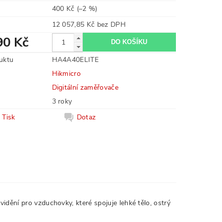
400 Kč
(–2 %)
12 057,85 Kč bez DPH
90 Kč
uktu
HA4A40ELITE
Hikmicro
Digitální zaměřovače
3 roky
Tisk
Dotaz
idění pro vzduchovky, které spojuje lehké tělo, ostrý