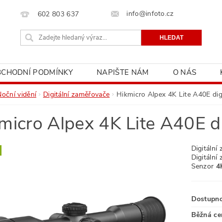
info@infoto.cz
602 803 637
BCHODNÍ PODMÍNKY
NAPIŠTE NÁM
O NÁS
Noční vidění
Digitální zaměřovače
Hikmicro Alpex 4K Lite A40E dig
micro Alpex 4K Lite A40E d
Digitální
Digitáln
Senzor
4
Dostupn
Běžná ce