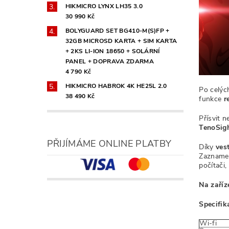
HIKMICRO LYNX LH35 3.0
30 990 Kč
BOLYGUARD SET BG410-M(S)FP +
32GB MICROSD KARTA + SIM KARTA
+ 2KS LI-ION 18650 + SOLÁRNÍ
PANEL + DOPRAVA ZDARMA
4 790 Kč
HIKMICRO HABROK 4K HE25L 2.0
Po celý
38 490 Kč
funkce
r
Přísvit n
TenoSig
PŘIJÍMÁME ONLINE PLATBY
Díky
ves
Zaznamen
počítači
Na zaříz
Specifik
Wi-fi