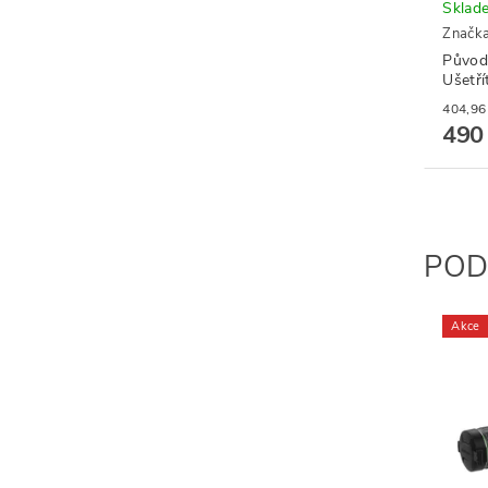
Sklad
Značk
Původ
Ušetří
490
POD
Akce