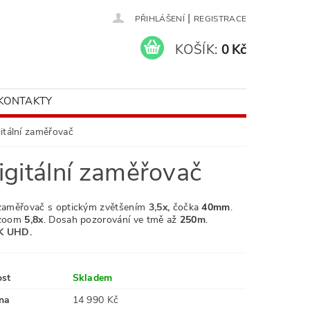
|
PŘIHLÁŠENÍ
REGISTRACE
KOŠÍK:
0 Kč
KONTAKTY
itální zaměřovač
igitální zaměřovač
 zaměřovač s optickým zvětšením
3,5
x,
čočka
40mm
.
í zoom
5,8
x
. Dosah pozorování ve tmě až
250
m
.
K UHD.
ost
Skladem
na
14 990 Kč