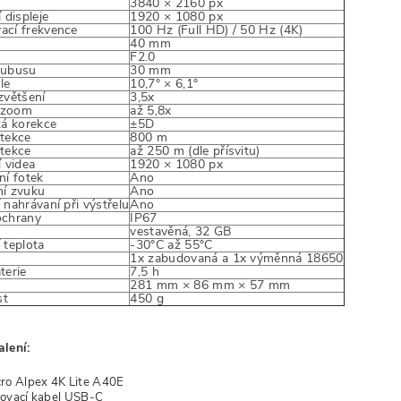
3840 × 2160 px
 displeje
1920 × 1080 px
ací frekvence
100 Hz (Full HD) / 50 Hz (4K)
40 mm
F2.0
tubusu
30 mm
le
10,7° × 6,1°
zvětšení
3,5x
í zoom
až 5,8x
ká korekce
±5D
tekce
800 m
tekce
až 250 m (dle přísvitu)
í videa
1920 × 1080 px
ní fotek
Ano
í zvuku
Ano
 nahrávaní při výstřelu
Ano
ochrany
IP67
vestavěná, 32 GB
 teplota
-30°C až 55°C
1x zabudovaná a 1x výměnná 18650
terie
7,5 h
y
281 mm × 86 mm × 57 mm
st
450 g
lení:
ro Alpex 4K Lite A40E
ovací kabel USB-C