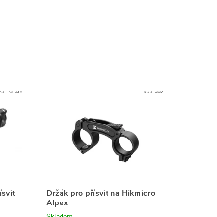
ód:
TSL940
Kód:
HMA
svit
Držák pro přísvit na Hikmicro
Alpex
Skladem