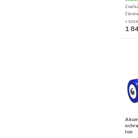
Značk
Záruka
1 8
Akum
ochr
Ion