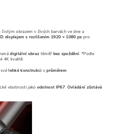
a čistým obrazem v živých barvách ve dne a
D displejem s rozlišením
1920 × 1080 px
pro
amená
digitální obraz
téměř
bez zpoždění
. *Podle
é 4K kvalitě.
 své
lehké konstrukci
s
průměrem
cké vlastnosti jako
odolnost IP67
.
Ovládání zůstává