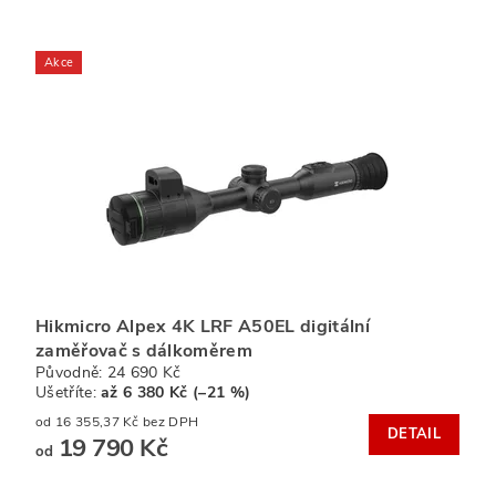
Akce
Hikmicro Alpex 4K LRF A50EL digitální
zaměřovač s dálkoměrem
Původně:
24 690 Kč
Ušetříte
:
až 6 380 Kč (–21 %)
od 16 355,37 Kč bez DPH
DETAIL
19 790 Kč
od