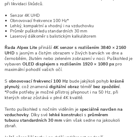
při likvidaci škůdců.
Senzor 4K UHD
Obnovovací frekvence 100 Hz*
Lehký, kompaktní a vhodný i na vzduchovku
Průměr puškohledu standardních 30 mm
Laserový dálkoměr s balistickým kalkulátorem
Řada Alpex Lite
přináší
4K senzor s rozlišením 3840 × 2160
UHD
s jasným a čistým obrazem v živých barvách ve dne a
černobílém, žlutém nebo zeleném zobrazení v noci. Puškohled je
vybaven
OLED displejem s rozlišením
1920 × 1080 px
pro
maximální pohodlí vašich očí.
S
obnovovací frekvencí 100 Hz
bude jakýkoli pohyb
krásně
plynulý
, což znamená
digitální obraz
téměř
bez zpoždění
.
*Podle potřeby je možné přístroj přepnout i na 50 Hz, při
kterých obraz zůstává v plné 4K kvalitě.
Tento puškohled s nočním viděním je
speciálně navržen na
vzduchovky
. Díky své
lehké konstrukci
s
průměrem
tubusu
standardní
ch 30 mm
vám však sedne na jakoukoli
zbraň.