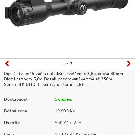
1
z 7
Digitální zaměřovač s optickým zvětšením
3,5
x,
čočka
40mm
.
Digitální zoom
5,8
x
. Dosah pozorování ve tmě až
250
m
.
Senzor
4K UHD.
Laserový dálkoměr
LRF.
Dostupnost
Skladem
Běžná cena
19 990 Kč
Ušetříte
500 Kč
(–2 %)
Cena
16 107,44 Kč bez DPH