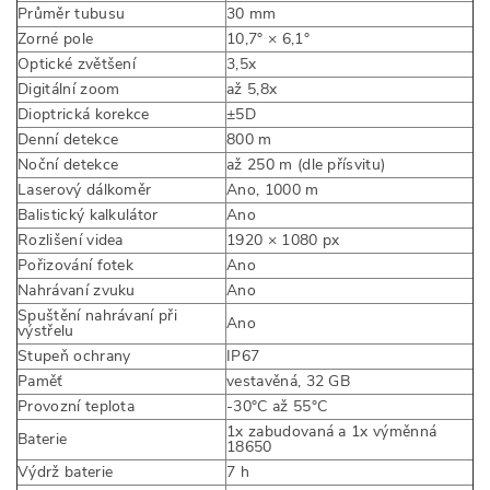
Průměr tubusu
30 mm
Zorné pole
10,7° × 6,1°
Optické zvětšení
3,5x
Digitální zoom
až 5,8x
Dioptrická korekce
±5D
Denní detekce
800 m
Noční detekce
až 250 m (dle přísvitu)
Laserový dálkoměr
Ano, 1000 m
Balistický kalkulátor
Ano
Rozlišení videa
1920 × 1080 px
Pořizování fotek
Ano
Nahrávaní zvuku
Ano
Spuštění nahrávaní při
Ano
výstřelu
Stupeň ochrany
IP67
Paměť
vestavěná, 32 GB
Provozní teplota
-30°C až 55°C
1x zabudovaná a 1x výměnná
Baterie
18650
Výdrž baterie
7 h