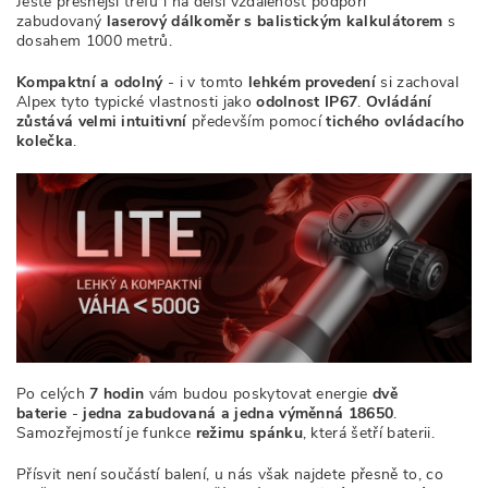
Ještě přesnější trefu i na delší vzdálenost podpoří
zabudovaný
laserový dálkoměr s balistickým kalkulátorem
s
dosahem 1000 metrů.
Kompaktní a odolný
- i v tomto
lehkém provedení
si zachoval
Alpex tyto typické vlastnosti jako
odolnost IP67
.
Ovládání
zůstává velmi intuitivní
především pomocí
tichého ovládacího
kolečka
.
Po celých
7 hodin
vám budou poskytovat energie
dvě
baterie
-
jedna zabudovaná a jedna výměnná 18650
.
Samozřejmostí je funkce
režimu spánku
, která šetří baterii.
Přísvit není součástí balení, u nás však najdete přesně to, co