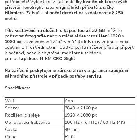
potřebujete! Vyberte si z naší nabídky
kvalitních laserových
přísvitů TenoSight
nebo
originálních přísvitů značky
Hikmicro
. Zajistěte si
noční detekci na vzdálenost až 250
metrů
.
Díky
vestavěnému úložišti s kapacitou až 32 GB
můžete
pořizovat
fotografie
nebo natáčet
videa v rozlišení 1920 ×
1080 px
. Zaznamenané záběry můžete kdykoliv zobrazit nebo
odstranit. Prostřednictvím USB-C portu můžete přístroj připojit
k počítači, nebo k chytrému mobilnímu telefonu
pomocí
aplikace HIKMICRO Sight
.
Na zařízení poskytujeme záruku 3 roky a garanci zapůjčení
náhradního přístroje v případě potřeby servisu.
Specifikace:
Wi-fi
Ano
Senzor
3840 × 2160 px
Rozlišení displeje
1920 × 1080 px
Obnovovací frekvence
100 Hz (Full HD) / 50 Hz (4K)
Čočka
40 mm
Clona
F2.0