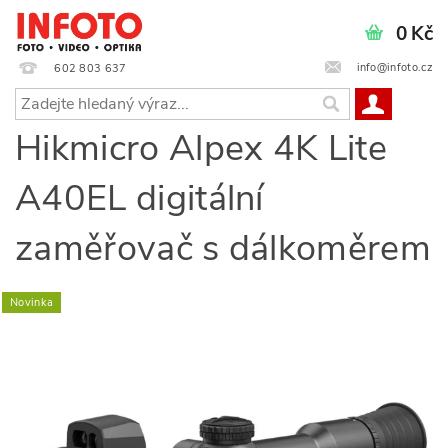
0 Kč
info@infoto.cz
602 803 637
Hikmicro Alpex 4K Lite
A40EL digitální
zaměřovač s dálkoměrem
Novinka