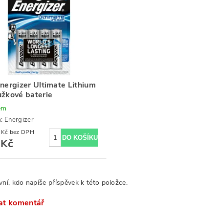
nergizer Ultimate Lithium
žkové baterie
em
a:
Energizer
206,61 Kč bez DPH
 Kč
vní, kdo napíše příspěvek k této položce.
at komentář