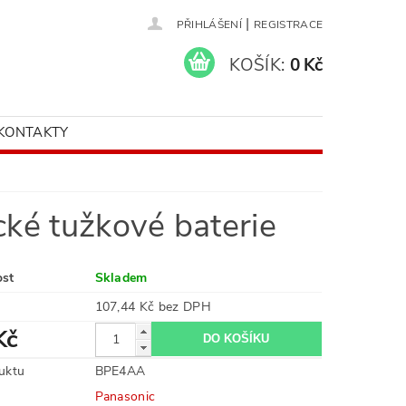
|
PŘIHLÁŠENÍ
REGISTRACE
KOŠÍK:
0 Kč
KONTAKTY
cké tužkové baterie
ost
Skladem
107,44 Kč bez DPH
Kč
uktu
BPE4AA
Panasonic