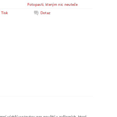
Fotopasti, kterým nic neuteče
Tisk
Dotaz
émní výdrží vyvinutou
pro použití v zařízeních, které