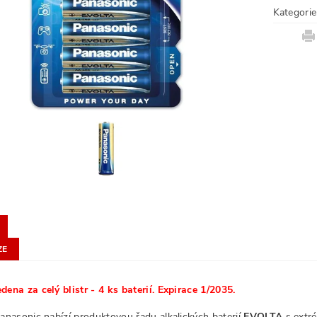
Kategorie
ZE
dena za celý blistr - 4 ks baterií.
Expirace 1/2035.
Panasonic nabízí
produktovou řadu
alkalických baterií
EVOLTA
s extr