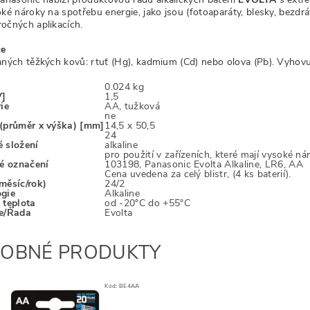
ké nároky na spotřebu energie, jako jsou (fotoaparáty, blesky, bezdr
očných aplikacích.
ce
aných těžkých kovů: rtuť (Hg), kadmium (Cd) nebo olova (Pb). Vyhovu
0.024 kg
V]
1,5
ie
AA, tužková
ne
(průměr x výška) [mm]
14,5 x 50,5
24
 složení
alkaline
pro použití v zařízeních, které mají vysoké n
né označení
103198, Panasonic Evolta Alkaline, LR6, AA
Cena uvedena za celý blistr, (4 ks baterií).
měsíc/rok)
24/2
gie
Alkaline
 teplota
od -20°C do +55°C
ie/Řada
Evolta
OBNÉ PRODUKTY
Kód:
BE4AA