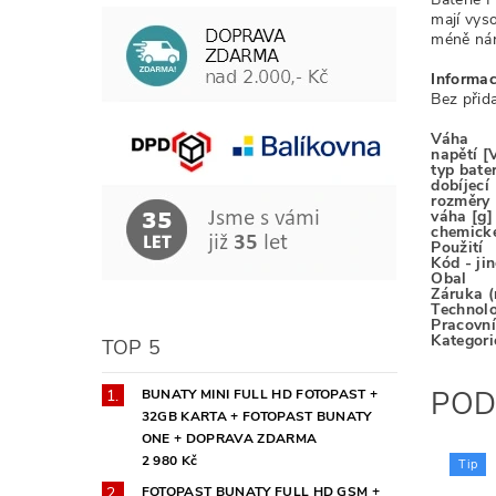
mají vyso
méně nár
Informa
Bez přid
Váha
napětí [
typ bater
dobíjecí
rozměry 
váha [g]
chemické
Použití
Kód - ji
Obal
Záruka (
Technolo
Pracovní
Kategor
TOP 5
POD
BUNATY MINI FULL HD FOTOPAST +
32GB KARTA + FOTOPAST BUNATY
ONE + DOPRAVA ZDARMA
2 980 Kč
Tip
FOTOPAST BUNATY FULL HD GSM +