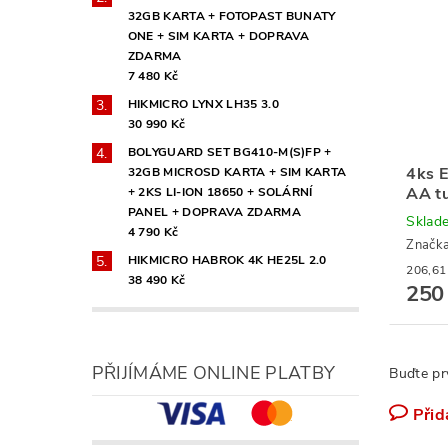
32GB KARTA + FOTOPAST BUNATY
ONE + SIM KARTA + DOPRAVA
ZDARMA
7 480 Kč
HIKMICRO LYNX LH35 3.0
30 990 Kč
BOLYGUARD SET BG410-M(S)FP +
4ks E
32GB MICROSD KARTA + SIM KARTA
AA tu
+ 2KS LI-ION 18650 + SOLÁRNÍ
PANEL + DOPRAVA ZDARMA
Sklad
4 790 Kč
Značk
HIKMICRO HABROK 4K HE25L 2.0
38 490 Kč
250
PŘIJÍMÁME ONLINE PLATBY
Buďte pr
Přid