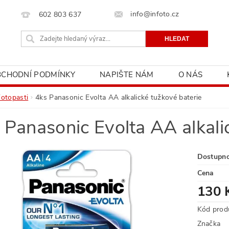
info@infoto.cz
602 803 637
BCHODNÍ PODMÍNKY
NAPIŠTE NÁM
O NÁS
Fotopasti
4ks Panasonic Evolta AA alkalické tužkové baterie
 Panasonic Evolta AA alkali
Dostupn
Cena
130 
Kód prod
Značka