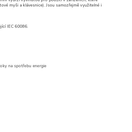
átové myši a klávesnice). Jsou samozřejmě využitelné i
jící IEC 60086.
ároky na spotřebu energie