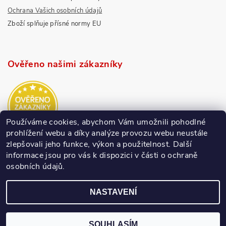
Ochrana Vašich osobních údajů
Zboží splňuje přísné normy EU
Ověřeno našimi zákazníky
Používáme cookies, abychom Vám umožnili pohodlné
prohlížení webu a díky analýze provozu webu neustále
zlepšovali jeho funkce, výkon a použitelnost.
Další
informace jsou pro vás k dispozici v části o ochraně
osobních údajů.
NASTAVENÍ
SOUHLASÍM