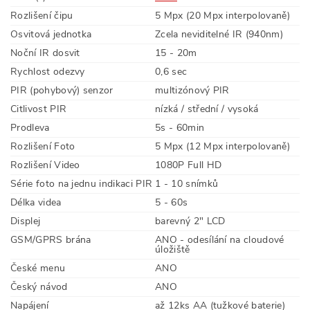
Rozlišení čipu
5 Mpx (20 Mpx interpolovaně)
Osvitová jednotka
Zcela neviditelné IR (940nm)
Noční IR dosvit
15 - 20m
Rychlost odezvy
0,6 sec
PIR (pohybový) senzor
multizónový PIR
Citlivost PIR
nízká / střední / vysoká
Prodleva
5s - 60min
Rozlišení Foto
5 Mpx (12 Mpx interpolovaně)
Rozlišení Video
1080P Full HD
Série foto na jednu indikaci PIR
1 - 10 snímků
Délka videa
5 - 60s
Displej
barevný 2" LCD
GSM/GPRS brána
ANO - odesílání na cloudové
úložiště
České menu
ANO
Český návod
ANO
Napájení
až 12ks AA (tužkové baterie)