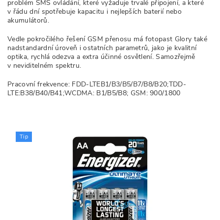
problém SMS ovládání, které vyžaduje trvalé připojení, a které
v řádu dní spotřebuje kapacitu i nejlepších baterií nebo
akumulátorů.
Vedle pokročilého řešení GSM přenosu má fotopast Glory také
nadstandardní úroveň i ostatních parametrů, jako je kvalitní
optika, rychlá odezva a extra účinné osvětlení. Samozřejmě
v neviditelném spektru.
Pracovní frekvence: FDD-LTEB1/B3/B5/B7/B8/B20;TDD-
LTE:B38/B40/B41;WCDMA: B1/B5/B8; GSM: 900/1800
Tip