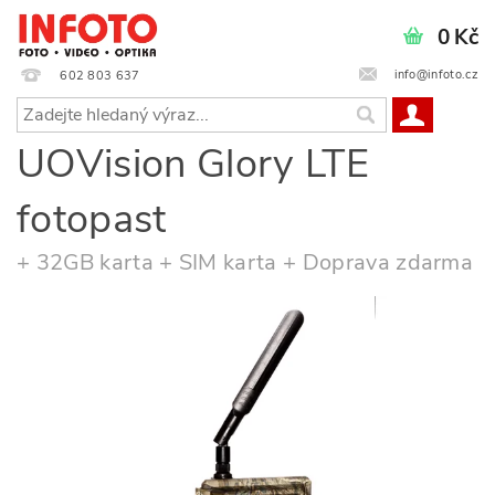
0 Kč
info@infoto.cz
602 803 637
UOVision Glory LTE
fotopast
+ 32GB karta + SIM karta + Doprava zdarma