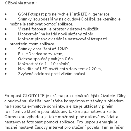
Klíčové vlastnosti:
GSM Fotopast pro nejrychlejší sítě LTE 4. generace
Snímky jsou odesílány na cloudové úložiště, ze kterého je
možné je stahovat pomocí aplikace.
V ceně fotopasti je prostor v datovém úložišti
Upozornění na každý nově uložený záběr
Možnost plného ovládání a nastavování fotopasti
prostřednictvím aplikace
Snímky v rozlišení až 12MP
Full HD video se zvukem,
Odezva spouště pouhých 0.6s,
Možnost série 1 - 10 snímků,
Neviditelné LED osvětlení s dosvitem až 20 m,
Zvýšená odolnost proti vlivům počasí
Fotopast GLORY LTE je určena pro nejnáročnější uživatele. Díky
cloudovému úložišti není třeba komprimovat záběry s ohledem
na kapacitu e-mailové schránky, ale lze je ukládat v plném
rozlišení ve kterém jsou ukládány také na paměťovou kartu.
Obrovskou výhodou je také možnost plně dálkově ovládat a
nastavovat fotopast pomocí aplikace. Pro úsporu energie je
možné nastavit časový interval pro stažení povelů. Tím je řešen