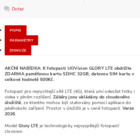
Dotaz
POPIS
PARAMETRY
DISKUZE
AKČNÍ NABÍDKA: K fotopasti UOVision GLORY LTE obdržíte
ZDARMA paměťovou kartu SDHC 32GB, datovou SIM kartu v
celkové hodnotě 500Kč.
Fotopast pro nejrychlejší sítě LTE (4G), která umí odesílat fotky i
videa v plném rozlišení.
Záběry jsou ukládány do cloudového
úložiště
, ze kterého mohou být stahovány pomocí aplikace do
jakéhokoliv zařízení. Prostor v úložišti je v ceně fotopasti.
Verze
2026
.
Model
Glory LTE
je technologicky nejvyspělejší fotopastí
Uovision.