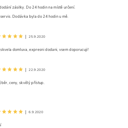
dodání zásilky. Do 24 hodin na místě určení.
 servis. Dodávka byla do 24 hodin u mě.
|
25.9.2020
skvela domluva, expresni dodani, vsem doporucuji!
|
22.9.2020
ýběr, ceny, skvělý přístup.
|
6.9.2020
í