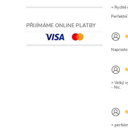
+ Rychlé 
Perfektní
PŘIJÍMÁME ONLINE PLATBY
Naprosto 
+ Velký v
- Nic.
+ perfekn