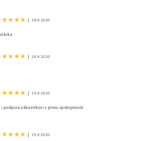
|
29.9.2020
odávka
|
26.9.2020
|
25.9.2020
i podpora zákazníkovi s plnou spokojenosti
|
25.9.2020