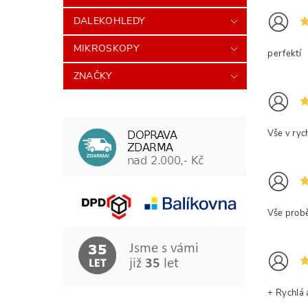
DALEKOHLEDY
MIKROSKOPY
perfektí
ZNAČKY
Odesl
Vše v ryc
BE
Vše probě
Opi
+ Rychlá 