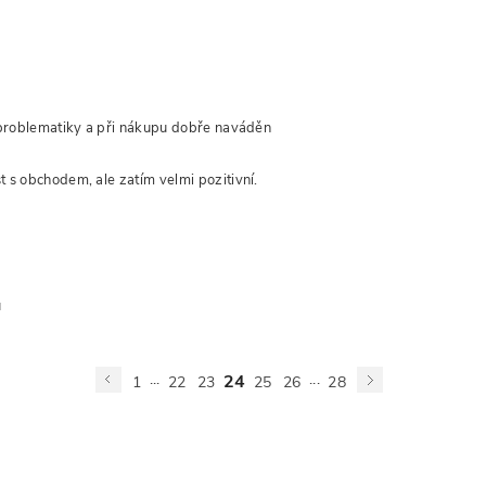
 problematiky a při nákupu dobře naváděn
 s obchodem, ale zatím velmi pozitivní.
u
...
...
24
1
22
23
25
26
28