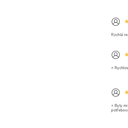
Rzchlá re
+ Rychlos
+ Byly mi
potřebova