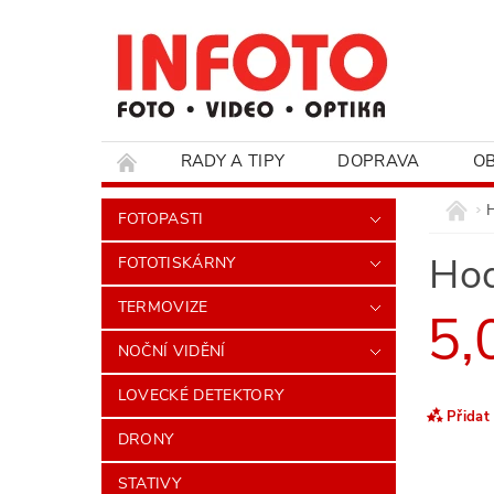
RADY A TIPY
DOPRAVA
O
HODNOCENÍ OBCHODU
FOTOPASTI
Hod
FOTOTISKÁRNY
TERMOVIZE
5,
NOČNÍ VIDĚNÍ
LOVECKÉ DETEKTORY
Přidat
DRONY
STATIVY