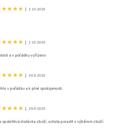
|
2.10.2020
|
2.10.2020
áním formuláře souhlasíte s našimi
obchodními podmínkami
a
podmí
hlosti a v pořádku vyřízeno
ZPEČNOSTNÍ KONTROLA
|
30.9.2020
hlo v pořádku a k plné spokojenosti.
šte text z obrázku
|
29.9.2020
a spolehlivá dodávka zboží, ochota poradit s výběrem zboží.