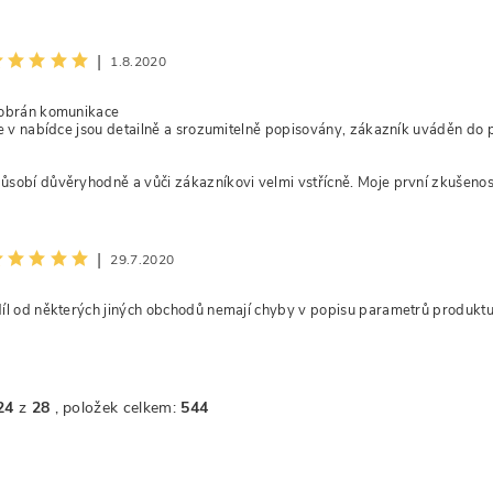
|
1.8.2020
dobrán komunikace
je v nabídce jsou detailně a srozumitelně popisovány, zákazník uváděn do
sobí důvěryhodně a vůči zákazníkovi velmi vstřícně. Moje první zkušenost
|
29.7.2020
íl od některých jiných obchodů nemají chyby v popisu parametrů produkt
24
z
28
, položek celkem:
544