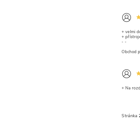
+ velmi 
+ přístro
- -
Obchod pů
+ Na rozd
Stránka