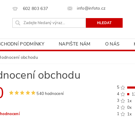
info@infoto.cz
602 803 637
BCHODNÍ PODMÍNKY
NAPIŠTE NÁM
O NÁS
Hodnocení obchodu
nocení obchodu
0
5
540 hodnocení
4
1
3
1x
2
0x
 hodnocení
1
1x