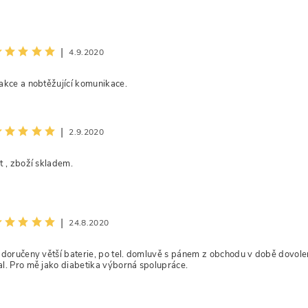
|
4.9.2020
akce a nobtěžující komunikace.
|
2.9.2020
t , zboží skladem.
|
24.8.2020
 doručeny větší baterie, po tel. domluvě s pánem z obchodu v době dovolen
l. Pro mě jako diabetika výborná spolupráce.