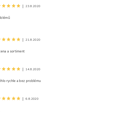
|
23.8.2020
oblémů
|
21.8.2020
cena a sortiment
|
14.8.2020
hlo rychle a bez problému
|
6.8.2020
.