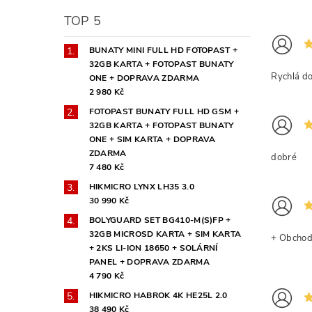
TOP 5
BUNATY MINI FULL HD FOTOPAST +
32GB KARTA + FOTOPAST BUNATY
Rychlá d
ONE + DOPRAVA ZDARMA
2 980 Kč
FOTOPAST BUNATY FULL HD GSM +
32GB KARTA + FOTOPAST BUNATY
ONE + SIM KARTA + DOPRAVA
ZDARMA
dobré
7 480 Kč
HIKMICRO LYNX LH35 3.0
30 990 Kč
BOLYGUARD SET BG410-M(S)FP +
32GB MICROSD KARTA + SIM KARTA
+ Obchod 
+ 2KS LI-ION 18650 + SOLÁRNÍ
PANEL + DOPRAVA ZDARMA
4 790 Kč
HIKMICRO HABROK 4K HE25L 2.0
38 490 Kč