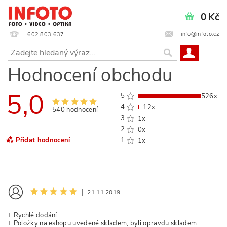
0 Kč
info@infoto.cz
602 803 637
Hodnocení obchodu
5,0
5
526x
4
12x
540 hodnocení
3
1x
2
0x
Přidat hodnocení
1
1x
|
21.11.2019
+ Rychlé dodání
+ Položky na eshopu uvedené skladem, byli opravdu skladem