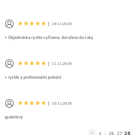
|
19.11.2019
+ Objednávka rychle vyřízena, doručeno do ruky.
Odesláním formuláře souhlasíte s našimi
obchodními
podmínkami
a
podmínkami ochrany osobních údajů
.
BEZPEČNOSTNÍ KONTROLA
|
11.11.2019
+ rychlé a profesionální jednání
Opište text z obrázku
|
10.11.2019
spolehlivý
...
28
1
26
27