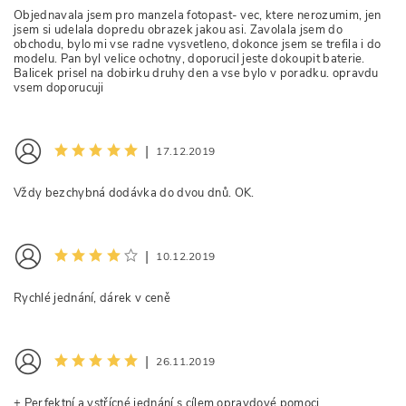
Objednavala jsem pro manzela fotopast- vec, ktere nerozumim, jen
jsem si udelala dopredu obrazek jakou asi. Zavolala jsem do
obchodu, bylo mi vse radne vysvetleno, dokonce jsem se trefila i do
modelu. Pan byl velice ochotny, doporucil jeste dokoupit baterie.
Balicek prisel na dobirku druhy den a vse bylo v poradku. opravdu
vsem doporucuji
|
17.12.2019
Vždy bezchybná dodávka do dvou dnů. OK.
|
10.12.2019
Rychlé jednání, dárek v ceně
|
26.11.2019
+ Perfektní a vstřícné jednání s cílem opravdové pomoci