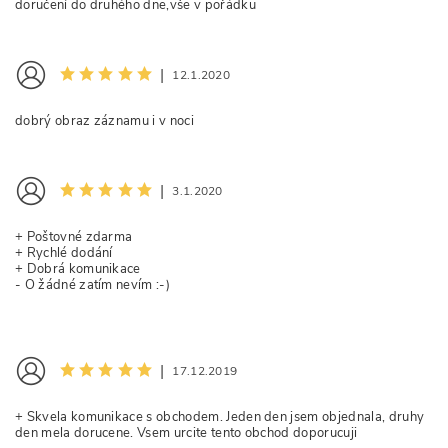
doručení do druhého dne,vše v pořádku
|
12.1.2020
dobrý obraz záznamu i v noci
|
3.1.2020
+ Poštovné zdarma
+ Rychlé dodání
+ Dobrá komunikace
- O žádné zatím nevím :-)
|
17.12.2019
+ Skvela komunikace s obchodem. Jeden den jsem objednala, druhy
den mela dorucene. Vsem urcite tento obchod doporucuji