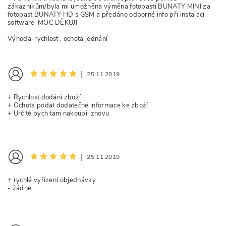
zákazníkům/byla mi umožněna výměna fotopasti BUNATY MINI za
fotopast BUNATY HD s GSM a předáno odborné info při instalaci
software-MOC DĚKUJI
Výhoda-rychlost , ochota jednání
|
25.11.2019
+ Rychlost dodání zboží
+ Ochota podat dodatečné informace ke zboží
+ Určitě bych tam nakoupil znovu
|
25.11.2019
+ rychlé vyřízení objednávky
- žádné