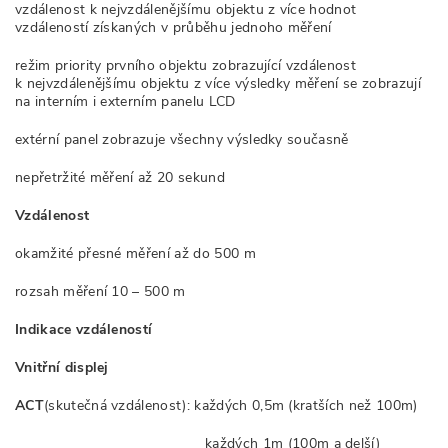
vzdálenost k nejvzdálenějšímu objektu z více hodnot
vzdáleností získaných v průběhu jednoho měření
režim priority prvního objektu zobrazující vzdálenost
k nejvzdálenějšímu objektu z více výsledky měření se zobrazují
na interním i externím panelu LCD
extérní panel zobrazuje všechny výsledky současně
nepřetržité měření až 20 sekund
Vzdálenost
okamžité přesné měření až do 500 m
rozsah měření 10 – 500 m
Indikace vzdáleností
Vnitřní displej
ACT
(skutečná vzdálenost): každých 0,5m (kratších než 100m)
každých 1m (100m a delší)