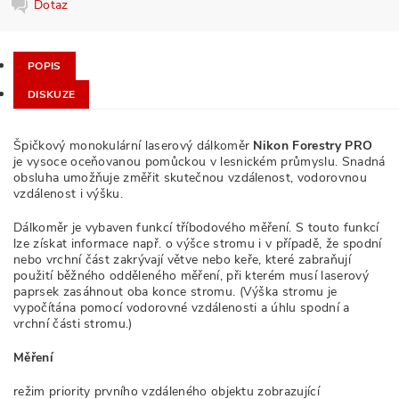
Dotaz
POPIS
DISKUZE
Špičkový monokulární laserový dálkoměr
Nikon Forestry PRO
je vysoce oceňovanou pomůckou v lesnickém průmyslu. Snadná
obsluha umožňuje změřit skutečnou vzdálenost, vodorovnou
vzdálenost i výšku.
Dálkoměr je vybaven funkcí tříbodového měření. S touto funkcí
lze získat informace např. o výšce stromu i v případě, že spodní
nebo vrchní část zakrývají větve nebo keře, které zabraňují
použití běžného odděleného měření, při kterém musí laserový
paprsek zasáhnout oba konce stromu. (Výška stromu je
vypočítána pomocí vodorovné vzdálenosti a úhlu spodní a
vrchní části stromu.)
Měření
režim priority prvního vzdáleného objektu zobrazující