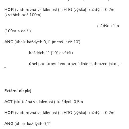
HOR
(vodorovná vzdálenost) a HTG (výška): každých 0,2m
(kratších než 100m)
každých 1m
(100m a delší)
ANG
(úhel): každých 0,1˚ (menší než 10˚)
každých 1˚ (10˚ a větší)
úhel pod úrovní vodorovné linie: zobrazen jako „ -
ˮ
Extérní displej
ACT
(skutečná vzdálenost): každých 0,5m
HOR
(vodorovná vzdálenost) a HTG (výška): každých 0,2m
ANG
(úhel): každých 0,1˚