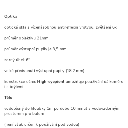
Optika
optická skla s vícenásobnou antireflexní vrstvou, zvětšení 6x
průměr objektivu 21mm
průměr výstupní pupily je 3,5 mm
zorný úhel: 6°
velké předsunutí výstupní pupily (18,2 mm)
konstrukce očnic
High-eyepiont
umožňuje používání dálkoměru
i s brýlemi
Tělo
vodotěsný do hloubky 1m po dobu 10 minut s vodovzdorným
prostorem pro baterii
(není však určen k používání pod vodou)