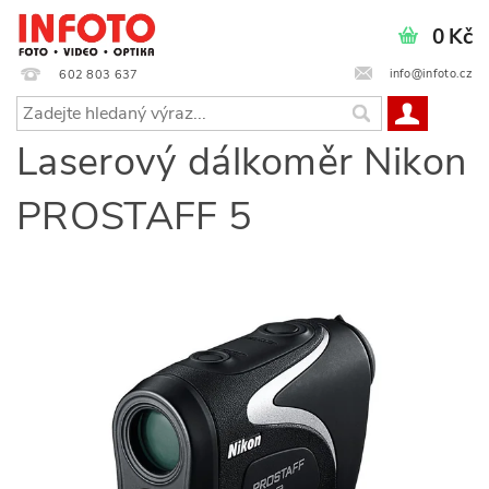
0 Kč
info@infoto.cz
602 803 637
Laserový dálkoměr Nikon
PROSTAFF 5