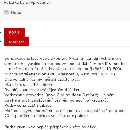
Položka byla vyprodána...
Dotaz
POPIS
DISKUZE
Sofistikované laserové dálkoměry Nikon umožňují rychlá měření
v metrech a yardech a mohou znamenat důležitý rozdíl v mnoha
situacích od golfu přes lov až po práci na moři (6x21, 10-500m,
priorita vzdáleného objektu, přesnost 0,5-1m, WP, N, LER).
Dva volitelné režimy měření vzdálenosti.
Měřící rozsah : 10 – 550 m
Rychlé, snadné ovládání jedním tlačítkem.
Vodotěsné provedení (max. 2 m po dobu 5 minut) – plnění
dusíkem proti zamlžování, těsnění pomocí „o“ kroužků.
Podsvícená LCD indikace.
Možnost plynulého měření vzdálenosti více objektů (až po dobu
20 s) podržením tlačítka ve stisknuté poloze.
Buďte první, kdo napíše příspěvek k této položce.