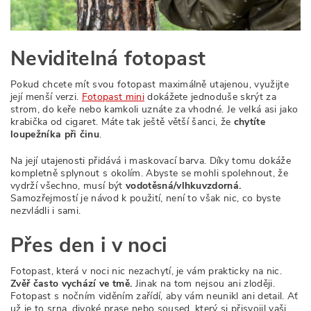
Neviditelná fotopast
Pokud chcete mít svou fotopast maximálně utajenou, využijte
její menší verzi.
Fotopast mini
dokážete jednoduše skrýt za
strom, do keře nebo kamkoli uznáte za vhodné. Je velká asi jako
krabička od cigaret. Máte tak ještě větší šanci, že
chytíte
loupežníka při činu
.
Na její utajenosti přidává i maskovací barva. Díky tomu dokáže
kompletně splynout s okolím. Abyste se mohli spolehnout, že
vydrží všechno, musí být
vodotěsná/vlhkuvzdorná.
Samozřejmostí je návod k použití, není to však nic, co byste
nezvládli i sami.
Přes den i v noci
Fotopast, která v noci nic nezachytí, je vám prakticky na nic.
Zvěř často vychází ve tmě.
Jinak na tom nejsou ani zloději.
Fotopast s nočním viděním zařídí, aby vám neunikl ani detail. Ať
už je to srna, divoké prase nebo soused, který si přisvojil vaši