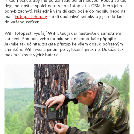
Nikdo nechce, aby mu po zahradě běhal medvěd. Pokud se tak
děje, nejlepší je spolehnout se na fotopast s GSM, která jeho
pohyb zachytí. Následně vám důkazy pošle do mobilu nebo na
mail.
Fotopast Bunaty
zařídí spolehlivé snímky a jejich dodání
do vašeho zařízení.
WiFi fotopasti vysílají
WiFi,
tak jak si nastavíte v samotném
zařízení
.
Pomocí svého mobilu se k ní jednoduše připojíte.
Jakmile tak učiníte, získáte přístup ke všem dosud pořízeným
snímkům. WiFi vysílá jenom po vyfocení, jinak ne. Dokáže tak
maximalizovat výdrž baterie.