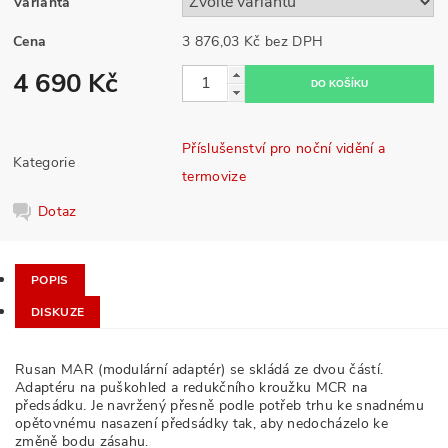
Varianta
Cena
3 876,03 Kč bez DPH
4 690 Kč
Příslušenství pro noční vidění a
Kategorie
termovize
Dotaz
POPIS
DISKUZE
Rusan MAR (modulární adaptér) se skládá ze dvou částí.
Adaptéru na puškohled a redukčního kroužku MCR na
předsádku. Je navržený přesně podle potřeb trhu ke snadnému
opětovnému nasazení předsádky tak, aby nedocházelo ke
změně bodu zásahu.