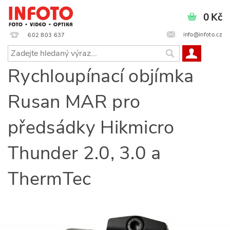
0 Kč
info@infoto.cz
602 803 637
Rychloupínací objímka
Rusan MAR pro
předsádky Hikmicro
Thunder 2.0, 3.0 a
ThermTec