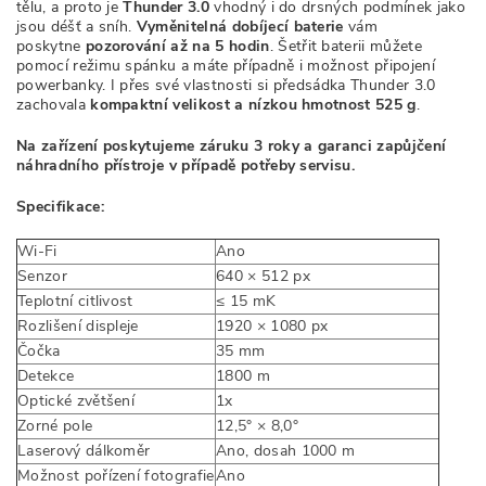
tělu, a proto je
Thunder 3.0
vhodný i do drsných podmínek jako
jsou déšť a sníh.
Vyměnitelná dobíjecí baterie
v
ám
poskytne
pozorování až na 5 hodin
.
Šetřit baterii můžete
pomocí režimu spánku a máte případně i možnost připojení
powerbanky. I přes své vlastnosti si předsádka Thunder 3.0
zachovala
kompaktní velikost a nízkou hmotnost 525 g
.
Na zařízení poskytujeme záruku 3 roky a garanci zapůjčení
náhradního přístroje v případě potřeby servisu.
Specifikace:
Wi-Fi
Ano
Senzor
640 × 512 px
Teplotní citlivost
≤ 15 mK
Rozlišení displeje
1920 × 1080 px
Čočka
35 mm
Detekce
1800 m
Optické zvětšení
1x
Zorné pole
12,5° × 8,0°
Laserový dálkoměr
Ano, dosah 1000 m
Možnost pořízení fotografie
Ano