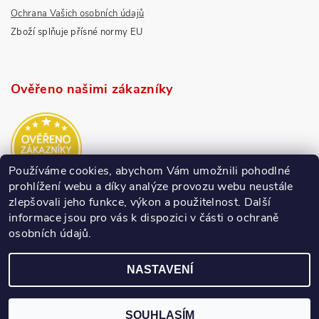
Ochrana Vašich osobních údajů
Zboží splňuje přísné normy EU
Ověřeno našimi zákazníky
Používáme cookies, abychom Vám umožnili pohodlné
prohlížení webu a díky analýze provozu webu neustále
zlepšovali jeho funkce, výkon a použitelnost.
Další
informace jsou pro vás k dispozici v části o ochraně
osobních údajů.
NASTAVENÍ
SOUHLASÍM