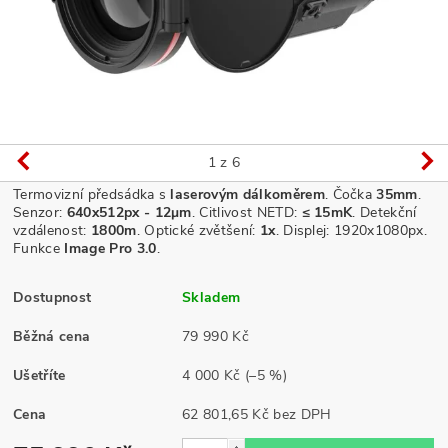
1
z 6
Termovizní předsádka s
laserovým dálkoměrem
. Čočka
35mm
.
Senzor:
640x512px - 12
μm
. Citlivost NETD:
≤ 15mK
.
Detekční
vzdálenost:
1800m
. Optické zvětšení:
1
x
.
Displej: 1920x1080px.
Funkce
Image Pro 3.0
.
Dostupnost
Skladem
Běžná cena
79 990 Kč
Ušetříte
4 000 Kč
(–5 %)
Cena
62 801,65 Kč bez DPH