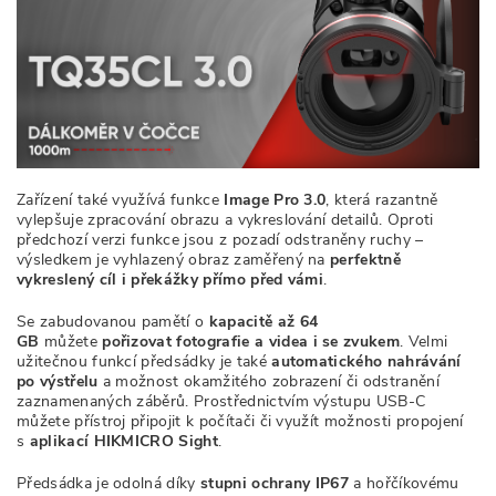
Zařízení také využívá funkce
Image Pro 3.0
, která razantně
vylepšuje zpracování obrazu a vykreslování detailů. Oproti
předchozí verzi funkce jsou z pozadí odstraněny ruchy –
výsledkem je vyhlazený obraz zaměřený na
perfektně
vykreslený cíl i překážky přímo před vámi
.
Se zabudovanou pamětí o
kapacitě až 64
GB
můžete
pořizovat
fotografie a
videa i se zvukem
.
Velmi
užitečnou funkcí předsádky je také
automatického nahrávání
po výstřelu
a možnost okamžitého zobrazení či odstranění
zaznamenaných záběrů. Prostřednictvím výstupu USB-C
můžete přístroj připojit k počítači či využít možnosti propojení
s
aplikací HIKMICRO Sight
.
Předsádka je odolná díky
stupni ochrany IP67
a hořčíkovému