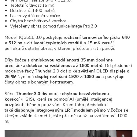
Termovizní senzor 640 × 512 px
Teplotní citlivost 15 mK
Detekce až 1800 metrů
Laserový dálkoměr v čočce
Chytrá bezzávěrková korekce
Vylepšený obraz pomocí funkce Image Pro 3.0
Model TQ35CL 3.0 poskytuje
rozlišení termovizního jádra 640
× 512 px
s
citlivostí teplotních rozdílů ≤ 15 mK
zaručí
perfektně detailní obraz, v kterém přečtete srst i paroží.
Díky
čočce s ohniskovou vzdáleností 35 mm
dosáhne
předsádka
detekce na vzdálenost
až 1800 metrů.
Od předchozí
modelové řady Thunder 2.0 došlo ke
zvětšení OLED displeje o
25 %
! Nyní má
displej
rozlišení 1920 × 1080 px
a poskytuje
čistý obraz s bohatým kontrastem.
Série
Thunder 3.0
disponuje
chytrou bezzávěrkovou
korekcí
(HSIS), která se pomocí AI (umělé inteligence)
přizpůsobí během používání. Krom toho předsádka
také
disponuje integrovaným LRF modulem přímo v čočce
se
kterým zvládnete měřit ještě přesněji a až na vzdálenost 1000
m.