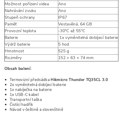
Možnost pořízení videa
Ano
Nahrávání zvuku
Ano
Stupeň ochrany
IP67
Paměť
Vestavěná, 64 GB
Provozní teplota
-30°C až 55°C
Baterie
1x vyměnitelná dobíjecí baterie
Výdrž baterie
5 hod
Hmotnost
525 g
Rozměry
152 × 63 × 74 mm
Obsah balení:
Termovizní předsádka
Hikmicro Thunder TQ35CL 3.0
2x vyměnitelná dobíjecí baterie
1x nabíječka na baterie
1x USB-C kabel
Transportní taška
Čistící hadřík
Návod v češtině a slovenštině