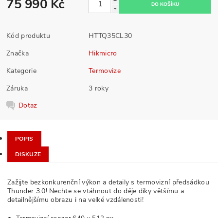
75 990 Kč
Kód produktu
HTTQ35CL30
Značka
Hikmicro
Kategorie
Termovize
Záruka
3 roky
Dotaz
POPIS
DISKUZE
Zažijte bezkonkurenční výkon a detaily s termovizní předsádkou
Thunder 3.0! Nechte se vtáhnout do děje díky většímu a
detailnějšímu obrazu i na velké vzdálenosti!