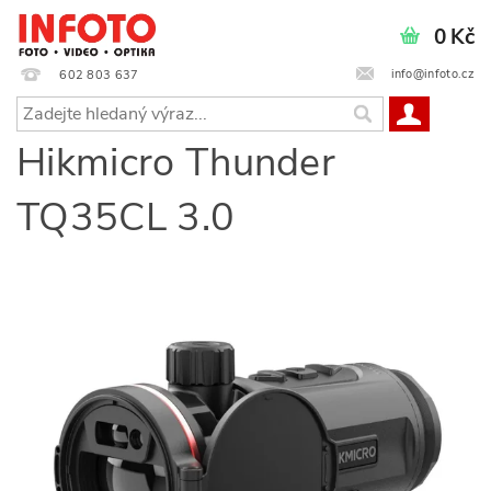
0 Kč
info@infoto.cz
602 803 637
Hikmicro Thunder
TQ35CL 3.0