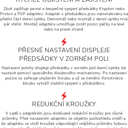
Závit zajišťuje pevné a bezpečné spojení předsádky Krypton nebo
Proton a PSP adaptéru. Adaptér s předsádkou jsou nainstalovány na
přední část denní optiky. Demontáž nebo montáž z denní optiky trvá
pár vteřin. Montáž adaptéru umožňuje zvolit pozici páčky na levé
nebo na pravé straně.
PŘESNÉ NASTAVENÍ DISPLEJE
PŘEDSÁDKY V ZORNÉM POLI
Nastavení polohy displeje předsádky v zorném poli denní optiky lze
nastavit pomocí speciálního kloubového mechanismu. Po nastavení
pozice se zafixuje utažením šroubu a už se nemění. Konstrukce
kloubu vytváří stabilní spojení s předsádkou.
REDUKČNÍ KROUŽKY
V sadě s adaptérem jsou dodávané redukční kroužky pro různé
průměry. Před nasazením adaptéru se objektiv puškohledu změří a
do adaptéru se vloží kroužek odpovídající vnějšímu průměru tubusu