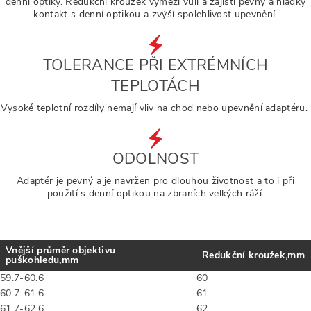
denní optiky. Redukční kroužek vymezí vůli a zajistí pevný a hladký
kontakt s denní optikou a zvýší spolehlivost upevnění.
TOLERANCE PŘI EXTRÉMNÍCH
TEPLOTÁCH
Vysoké teplotní rozdíly nemají vliv na chod nebo upevnění adaptéru.
ODOLNOST
Adaptér je pevný a je navržen pro dlouhou životnost a to i při
použití s denní optikou na zbraních velkých ráží.
Vnější průměr objektivu
Redukční kroužek,mm
puškohledu,mm
59.7-60.6
60
60.7-61.6
61
61.7-62.6
62