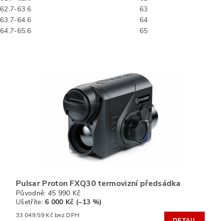
62.7-63.6
63
63.7-64.6
64
64.7-65.6
65
Pulsar Proton FXQ30 termovizní předsádka
Původně:
45 990 Kč
Ušetříte
:
6 000 Kč (–13 %)
33 049,59 Kč bez DPH
DETAIL