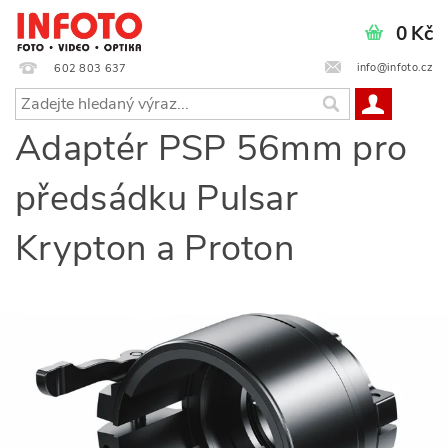
0 Kč
info@infoto.cz
602 803 637
Adaptér PSP 56mm pro
předsádku Pulsar
Krypton a Proton