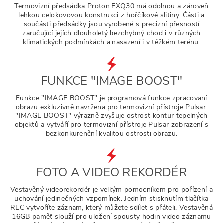
Termovizní předsádka Proton FXQ30 má odolnou a zároveň
lehkou celokovovou konstrukci z hořčíkové slitiny. Části a
součásti předsádky jsou vyrobené s precizní přesností
zaručující jejích dlouholetý bezchybný chod i v různých
klimatických podmínkách a nasazení i v těžkém terénu.
FUNKCE "IMAGE BOOST"
Funkce "IMAGE BOOST" je programová funkce zpracovaní
obrazu exkluzivně navržena pro termovizní přístroje Pulsar.
"IMAGE BOOST" výrazně zvyšuje ostrost kontur tepelných
objektů a vytváří pro termovizní přístroje Pulsar zobrazení s
bezkonkurenční kvalitou ostrosti obrazu.
FOTO A VIDEO REKORDÉR
Vestavěný videorekordér je velkým pomocníkem pro pořízení a
uchování jedinečných vzpomínek. Jedním stisknutím tlačítka
REC vytvoříte záznam, který můžete sdílet s přáteli. Vestavěná
16GB paměť slouží pro uložení spousty hodin video záznamu