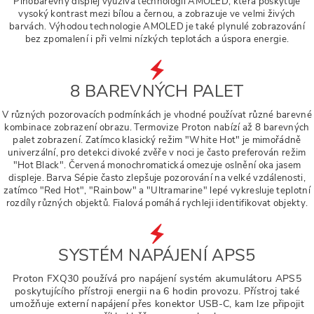
Plnobarevný displej využívá technologií AMOLED, která poskytuje
vysoký kontrast mezi bílou a černou, a zobrazuje ve velmi živých
barvách. Výhodou technologie AMOLED je také plynulé zobrazování
bez zpomalení i při velmi nízkých teplotách a úspora energie.
8 BAREVNÝCH PALET
V různých pozorovacích podmínkách je vhodné používat různé barevné
kombinace zobrazení obrazu. Termovize Proton nabízí až 8 barevných
palet zobrazení. Zatímco klasický režim "White Hot" je mimořádně
univerzální, pro detekci divoké zvěře v noci je často preferován režim
"Hot Black". Červená monochromatická omezuje oslnění oka jasem
displeje. Barva Sépie často zlepšuje pozorování na velké vzdálenosti,
zatímco "Red Hot", "Rainbow" a "Ultramarine" lepé vykresluje teplotní
rozdíly různých objektů. Fialová pomáhá rychleji identifikovat objekty.
SYSTÉM NAPÁJENÍ APS5
Proton FXQ30 používá pro napájení systém akumulátoru APS5
poskytujícího přístroji energii na 6 hodin provozu. Přístroj také
umožňuje externí napájení přes konektor USB-C, kam lze připojit