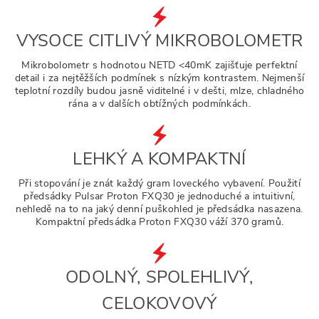
VYSOCE CITLIVÝ MIKROBOLOMETR
Mikrobolometr s hodnotou NETD <40mK zajišťuje perfektní
detail i za nejtěžších podmínek s nízkým kontrastem. Nejmenší
teplotní rozdíly budou jasně viditelné i v dešti, mlze, chladného
rána a v dalších obtížných podmínkách.
LEHKÝ A KOMPAKTNÍ
Při stopování je znát každý gram loveckého vybavení. Použití
předsádky Pulsar Proton FXQ30 je jednoduché a intuitivní,
nehledě na to na jaký denní puškohled je předsádka nasazena.
Kompaktní předsádka Proton FXQ30 váží 370 gramů.
ODOLNÝ, SPOLEHLIVÝ,
CELOKOVOVÝ