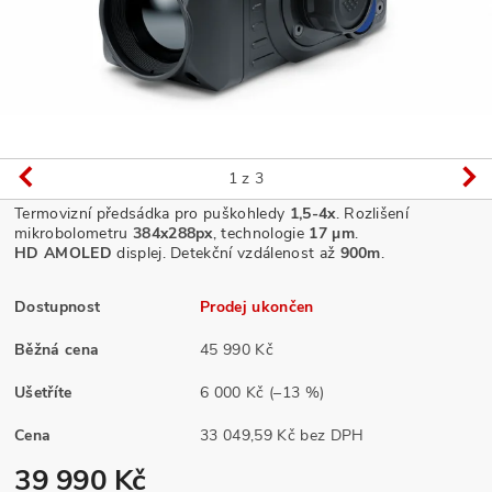
1
z 3
Termovizní předsádka pro puškohledy
1,5-4x
. Rozlišení
mikrobolometru
384x288px
, technologie
17 µm
.
HD
AMOLED
displej. Detekční vzdálenost až
900m
.
Dostupnost
Prodej ukončen
Běžná cena
45 990 Kč
Ušetříte
6 000 Kč
(–13 %)
Cena
33 049,59 Kč bez DPH
39 990 Kč