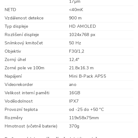
17µm
NETD
<40mK
Vzdálenost detekce
900 m
Typ displeje
HD AMOLED
Rozlišení displeje
1024x768 px
Snímkový kmitočet
50 Hz
Objektiv
F30/1,2
Zorný úhel
12,4°
Zorné pole ve 100m
21.8x16.3 m
Napájení
Mini B-Pack APS5
Videorekorder
ano
Velikost interní paměti
16GB
Voděodolnost
IPX7
Provozní teplota
od -25 do +50 °C
Rozměry
119x58x75mm
Hmotnost (včetně baterie)
370g