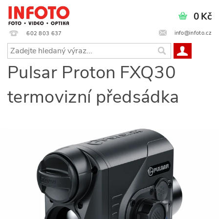
0 Kč
info@infoto.cz
602 803 637
Pulsar Proton FXQ30
termovizní předsádka