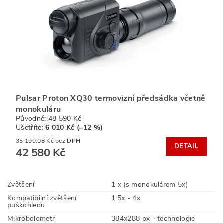
Pulsar Proton XQ30 termovizní předsádka včetně
monokuláru
Původně:
48 590 Kč
Ušetříte
:
6 010 Kč (–12 %)
35 190,08 Kč bez DPH
DETAIL
42 580 Kč
Zvětšení
1 x (s monokulárem 5x)
Kompatibilní zvětšení
1,5x - 4x
puškohledu
Mikrobolometr
384x288 px - technologie