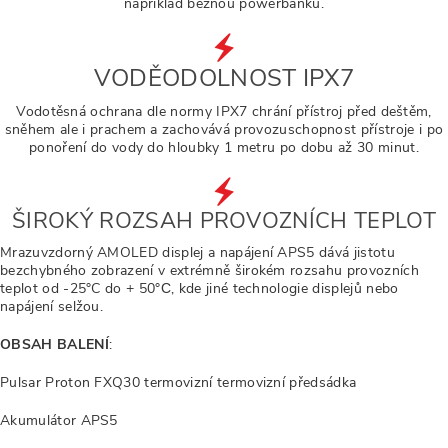
například běžnou powerbanku.
VODĚODOLNOST IPX7
Vodotěsná ochrana dle normy IPX7 chrání přístroj před deštěm,
sněhem ale i prachem a zachovává provozuschopnost přístroje i po
ponoření do vody do hloubky 1 metru po dobu až 30 minut.
ŠIROKÝ ROZSAH PROVOZNÍCH TEPLOT
Mrazuvzdorný AMOLED displej a napájení APS5 dává jistotu
bezchybného zobrazení v extrémně širokém rozsahu provozních
teplot od -25°C do + 50°С, kde jiné technologie displejů nebo
napájení selžou.
OBSAH BALENÍ
:
Pulsar Proton FXQ30 termovizní termovizní předsádka
Akumulátor APS5