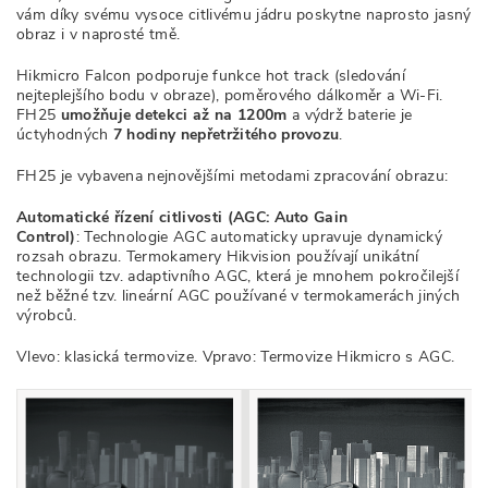
vám díky svému vysoce citlivému jádru poskytne naprosto jasný
obraz i v naprosté tmě.
Hikmicro Falcon podporuje funkce hot track (sledování
nejteplejšího bodu v obraze), poměrového dálkoměr a Wi-Fi.
FH25
umožňuje detekci až na 1200m
a výdrž baterie je
úctyhodných
7 hodiny nepřetržitého provozu
.
FH25 je vybavena nejnovějšími metodami zpracování obrazu:
Automatické řízení citlivosti (AGC: Auto Gain
Control)
: Technologie AGC automaticky upravuje dynamický
rozsah obrazu. Termokamery Hikvision používají unikátní
technologii tzv. adaptivního AGC, která je mnohem pokročilejší
než běžné tzv. lineární AGC používané v termokamerách jiných
výrobců.
Vlevo: klasická termovize. Vpravo: Termovize Hikmicro s AGC.