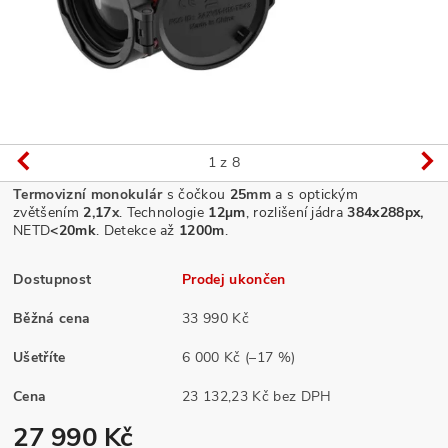
1
z 8
Termovizní monokulár
s čočkou
25
mm
a s optickým
zvětšením
2,17
x
. Technologie
12µm
, rozlišení jádra
384x288px,
NETD
<20mk
.
Detekce až
1200m
.
Dostupnost
Prodej ukončen
Běžná cena
33 990 Kč
Ušetříte
6 000 Kč
(–17 %)
Cena
23 132,23 Kč bez DPH
27 990 Kč