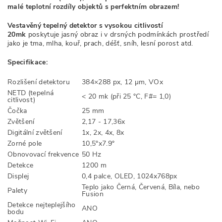
malé teplotní rozdíly objektů s perfektním obrazem!
Vestavěný tepelný detektor s vysokou citlivostí
20mk
poskytuje jasný obraz i v drsných podmínkách prostředí
jako je tma, mlha, kouř, prach, déšť, sníh, lesní porost atd.
Specifikace:
Rozlišení detektoru
384×288 px, 12 µm, VOx
NETD (tepelná
< 20 mk (při 25 °C, F#= 1,0)
citlivost)
Čočka
25 mm
Zvětšení
2,17 - 17,36x
Digitální zvětšení
1x, 2x, 4x, 8x
Zorné pole
10,5°x7.9°
Obnovovací frekvence
50 Hz
Detekce
1200 m
Displej
0,4 palce, OLED, 1024x768px
Teplo jako Černá, Červená, Bíla, nebo
Palety
Fusion
Detekce nejteplejšího
ANO
bodu