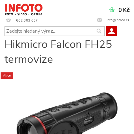
0 Kč
info@infoto.cz
602 803 637
Hikmicro Falcon FH25
termovize
Akce