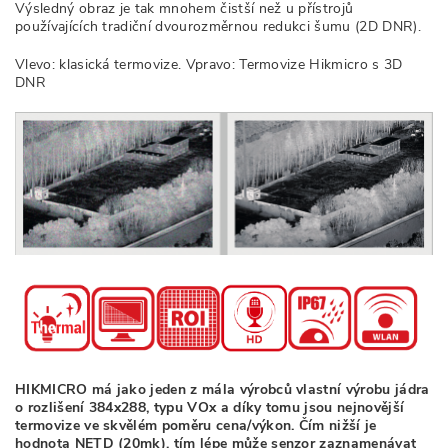
Výsledný obraz je tak mnohem čistší než u přístrojů
používajících tradiční dvourozměrnou redukci šumu (2D DNR).
Vlevo: klasická termovize. Vpravo: Termovize Hikmicro s 3D
DNR
HIKMICRO má jako jeden z mála výrobců vlastní výrobu jádra
o rozlišení 384x288, typu VOx a díky tomu jsou nejnovější
termovize ve skvělém poměru cena/výkon. Čím nižší je
hodnota NETD (20mk), tím lépe může senzor zaznamenávat