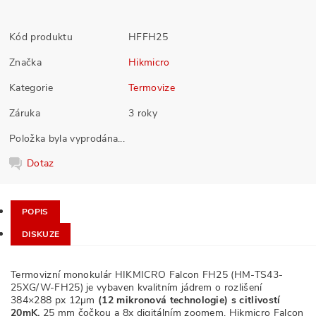
Kód produktu
HFFH25
Značka
Hikmicro
Kategorie
Termovize
Záruka
3 roky
Položka byla vyprodána...
Dotaz
POPIS
DISKUZE
Termovizní monokulár HIKMICRO Falcon FH25 (HM-TS43-
25XG/W-FH25) je vybaven kvalitním jádrem o rozlišení
384×288 px 12µm
(12 mikronová technologie)
s
citlivostí
20mK,
25 mm čočkou a 8x digitálním zoomem. Hikmicro Falcon