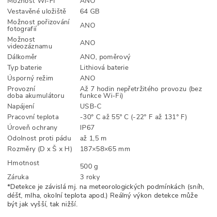
Možnost Wi-Fi
ANO
Vestavěné uložiště
64 GB
Možnost pořizování
ANO
fotografií
Možnost
ANO
videozáznamu
Dálkoměr
ANO, poměrový
Typ baterie
Lithiová baterie
Úsporný režim
ANO
Provozní
Až 7 hodin nepřetržitého provozu (bez
doba akumulátoru
funkce Wi-Fi)
Napájení
USB-C
Pracovní teplota
-30° C až 55° C (-22° F až 131° F)
Úroveň ochrany
IP67
Odolnost proti pádu
až 1,5 m
Rozměry (D x Š x H)
187×58×65 mm
Hmotnost
500 g
Záruka
3 roky
*Detekce je závislá mj. na meteorologických podmínkách (sníh,
déšť, mlha, okolní teplota apod.) Reálný výkon detekce může
být jak vyšší, tak nižší.