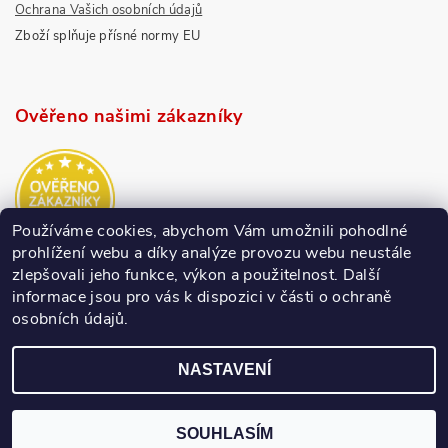
Ochrana Vašich osobních údajů
Zboží splňuje přísné normy EU
Ověřeno našimi zákazníky
Používáme cookies, abychom Vám umožnili pohodlné
prohlížení webu a díky analýze provozu webu neustále
zlepšovali jeho funkce, výkon a použitelnost.
Další
informace jsou pro vás k dispozici v části o ochraně
osobních údajů.
NASTAVENÍ
SOUHLASÍM