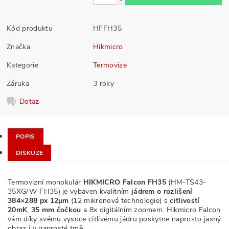
Kód produktu
HFFH35
Značka
Hikmicro
Kategorie
Termovize
Záruka
3 roky
Dotaz
POPIS
DISKUZE
Termovizní monokulár
HIKMICRO Falcon FH35
(HM-TS43-
35XG/W-FH35) je vybaven kvalitním
jádrem o rozlišení
384×288 px 12µm
(12 mikronová technologie) s
citlivostí
20mK
,
35 mm čočkou
a 8x digitálním zoomem. Hikmicro Falcon
vám díky svému vysoce citlivému jádru poskytne naprosto jasný
obraz i v naprosté tmě.