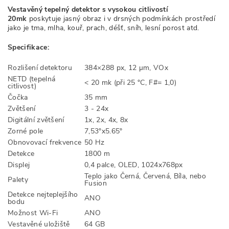
Vestavěný tepelný detektor s vysokou citlivostí
20mk
poskytuje jasný obraz i v drsných podmínkách prostředí
jako je tma, mlha, kouř, prach, déšť, sníh, lesní porost atd.
Specifikace:
Rozlišení detektoru
384×288 px, 12 µm, VOx
NETD (tepelná
< 20 mk (při 25 °C, F#= 1,0)
citlivost)
Čočka
35 mm
Zvětšení
3 - 24x
Digitální zvětšení
1x, 2x, 4x, 8x
Zorné pole
7,53°x5.65°
Obnovovací frekvence
50 Hz
Detekce
1800 m
Displej
0,4 palce, OLED, 1024x768px
Teplo jako Černá, Červená, Bíla, nebo
Palety
Fusion
Detekce nejteplejšího
ANO
bodu
Možnost Wi-Fi
ANO
Vestavěné uložiště
64 GB