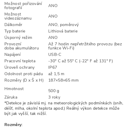
Možnost pořizování
ANO
fotografií
Možnost
ANO
videozáznamu
Dálkoměr
ANO, poměrový
Typ baterie
Lithiová baterie
Úsporný režim
ANO
Provozní
Až 7 hodin nepřetržitého provozu (bez
doba akumulátoru
funkce Wi-Fi)
Napájení
USB-C
Pracovní teplota
-30° C až 55° C (-22° F až 131° F)
Úroveň ochrany
IP67
Odolnost proti pádu
až 1,5 m
Rozměry (D x Š x H)
187×58×65 mm
Hmotnost
500 g
Záruka
3 roky
*Detekce je závislá mj. na meteorologických podmínkách (sníh,
déšť, mlha, okolní teplota apod.) Reálný výkon detekce může
být jak vyšší, tak nižší.
Rozměry: