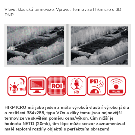
Vlevo: klasická termovize. Vpravo: Termovize Hikmicro s 3D
DNR
HIKMICRO má jako jeden z mála výrobců vlastní výrobu jádra
o rozlišení 384x288, typu VOx a díky tomu jsou nejnovější
termovize ve skvělém poměru cena/výkon. Čím nižší je
hodnota NETD (20mk), tím lépe může senzor zaznamenávat
malé teplotní rozdíly objektů s perfektním obrazem!