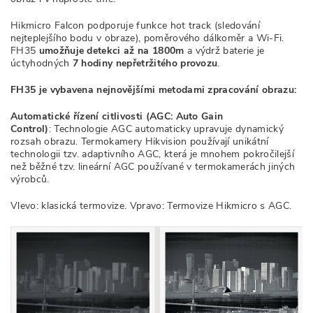
Hikmicro Falcon podporuje funkce hot track (sledování
nejteplejšího bodu v obraze), poměrového dálkoměr a Wi-Fi.
FH35
umožňuje detekci až na 1800m
a výdrž baterie je
úctyhodných
7 hodiny nepřetržitého provozu
.
FH35 je vybavena nejnovějšími metodami zpracování obrazu:
Automatické řízení citlivosti (AGC: Auto Gain
Control)
: Technologie AGC automaticky upravuje dynamický
rozsah obrazu. Termokamery Hikvision používají unikátní
technologii tzv. adaptivního AGC, která je mnohem pokročilejší
než běžné tzv. lineární AGC používané v termokamerách jiných
výrobců.
Vlevo: klasická termovize. Vpravo: Termovize Hikmicro s AGC.