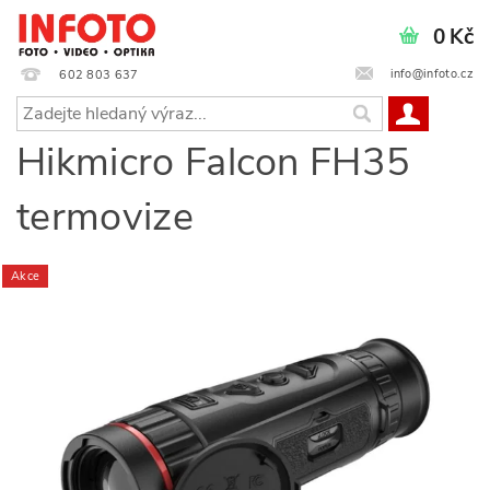
0 Kč
info@infoto.cz
602 803 637
Hikmicro Falcon FH35
termovize
Akce