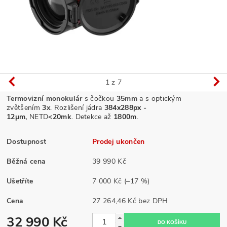
1
z 7
Termovizní monokulár
s čočkou
35
mm
a s optickým
zvětšením
3
x
. Rozlišení jádra
384x288px -
12µm,
NETD
<20mk
.
Detekce až
1800m
.
Dostupnost
Prodej ukončen
Běžná cena
39 990 Kč
Ušetříte
7 000 Kč
(–17 %)
Cena
27 264,46 Kč bez DPH
32 990 Kč