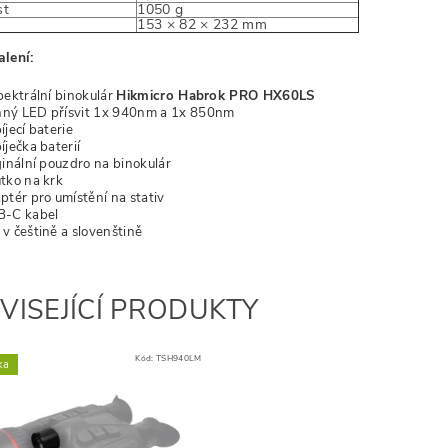
st
1050 g
y
153 × 82 × 232 mm
lení:
pektrální binokulár
Hikmicro Habrok PRO HX60LS
ný LED přísvit 1x 940nm a 1x 850nm
íjecí baterie
íječka baterií
ginální pouzdro na binokulár
tko na krk
ptér pro umístění na stativ
B-C kabel
v češtině a slovenštině
VISEJÍCÍ PRODUKTY
Kód:
TSH940LM
ka