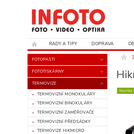
RADY A TIPY
DOPRAVA
O
HODNOCENÍ OBCHODU
FOTOPASTI
Hik
FOTOTISKÁRNY
TERMOVIZE
Novinka
TERMOVIZNÍ MONOKULÁRY
TERMOVIZNÍ BINOKULÁRY
TERMOVIZNÍ ZAMĚŘOVAČE
TERMOVIZNÍ PŘEDSÁDKY
TERMOVIZE HIKMICRO