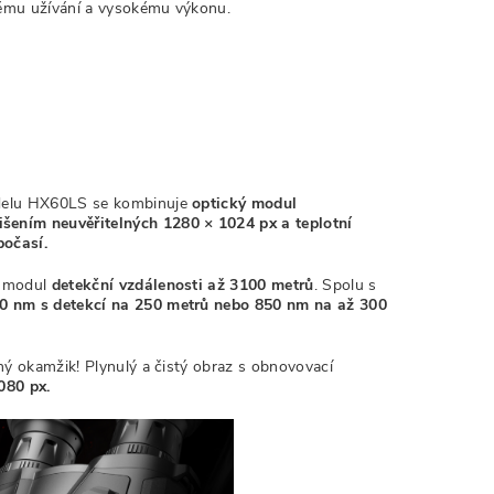
ému užívání a vysokému výkonu.
delu HX60LS se kombinuje
optický modul
išením neuvěřitelných 1280 × 1024 px a
teplotní
počasí.
í modul
detekční vzdálenosti
až 3100 metrů
. Spolu s
40 nm
s detekcí na
250 metrů
nebo
850 nm na až 300
ný okamžik! Plynulý a čistý obraz s obnovovací
080 px.