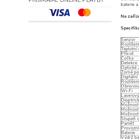
baterie
a
Na zaříz
Specifik
Senzor
Rozlišen
Teplotní 
Přísvit
Čočka
Detekce
Optické 
Zorné po
Digitáln
Rozlišení
Obnovov
Wi-Fi
Laserov
Dioptric
Možnost 
Možnost 
Možnost
Stupeň 
Paměť
Provozní
Baterie
Výdrž ba