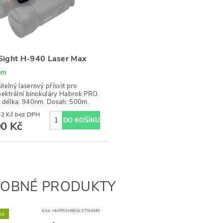
Sight H-940 Laser Max
em
telný laserový přísvit pro
pektrální binokuláry Habrok PRO.
 délka: 940nm. Dosah: 500m.
3 297,52 Kč bez DPH
90 Kč
OBNÉ PRODUKTY
Kód:
HHPROHX60LSTSH940
ka