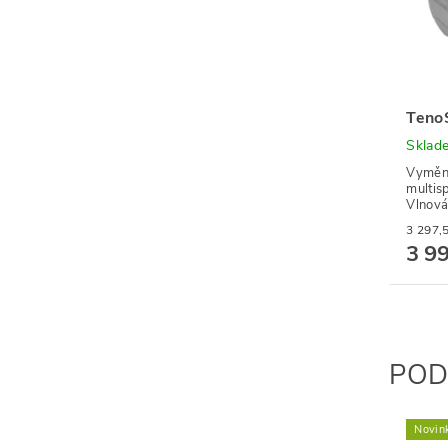
Teno
Sklad
Vyměni
multis
Vlnová
3 9
POD
Novin