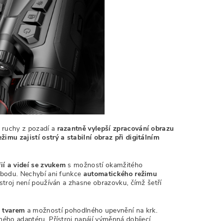
í ruchy z pozadí a
razantně vylepší zpracování obrazu
žimu zajistí ostrý a stabilní obraz při digitálním
ií a videí se zvukem
s možností okamžitého
 bodu. Nechybí ani funkce
automatického režimu
ístroj není používán a zhasne obrazovku, čímž šetří
 tvarem
a možností pohodlného upevnění na krk.
ého adaptéru. Přístroj napájí výměnná dobíjecí