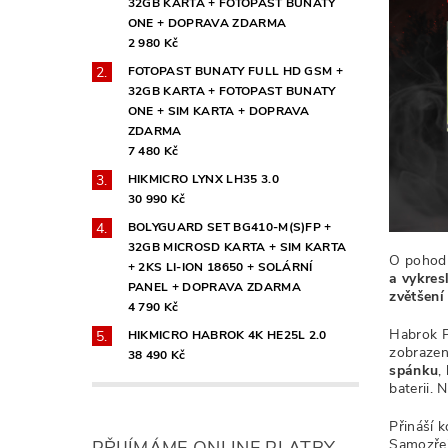
32GB KARTA + FOTOPAST BUNATY
ONE + DOPRAVA ZDARMA
2 980 Kč
FOTOPAST BUNATY FULL HD GSM +
32GB KARTA + FOTOPAST BUNATY
ONE + SIM KARTA + DOPRAVA
ZDARMA
7 480 Kč
HIKMICRO LYNX LH35 3.0
30 990 Kč
BOLYGUARD SET BG410-M(S)FP +
32GB MICROSD KARTA + SIM KARTA
O pohodl
+ 2KS LI-ION 18650 + SOLÁRNÍ
a vykres
PANEL + DOPRAVA ZDARMA
zvětšení
4 790 Kč
Habrok P
HIKMICRO HABROK 4K HE25L 2.0
zobrazen
38 490 Kč
spánku
,
baterii. 
Přináší 
Samozřej
PŘIJÍMÁME ONLINE PLATBY