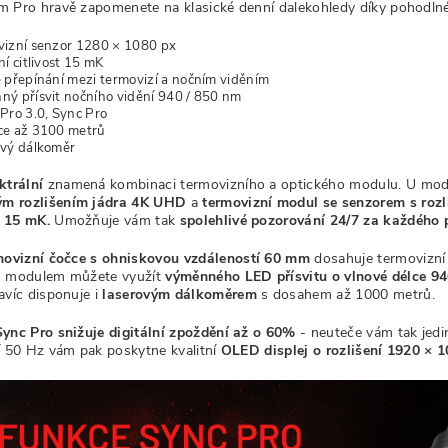
 Pro hravě zapomenete na klasické denní dalekohledy díky pohodln
izní senzor 1280 × 1080 px
ní citlivost 15 mK
 přepínání mezi termovizí a nočním viděním
ý přísvit nočního vidění 940 / 850 nm
Pro 3.0, Sync Pro
ce až 3100 metrů
ový dálkoměr
ktrální
znamená kombinaci termovizního a optického modulu. U mo
ým
rozlišením jádra 4K UHD
a
termovizní modul se senzorem s rozl
í 15 mK.
Umožňuje vám tak
spolehlivé pozorování 24/7 za každého 
movizní čočce
s ohniskovou vzdáleností 60 mm
dosahuje termovizn
 modulem můžete využít
výměnného LED přísvitu
o vlnové délce 9
avíc disponuje i
laserovým dálkoměrem
s dosahem až 1000 metrů.
ync Pro snižuje digitální zpoždění až o 60%
- neuteče vám tak jedi
í 50 Hz vám pak poskytne kvalitní
OLED displej o rozlišení 1920 × 1