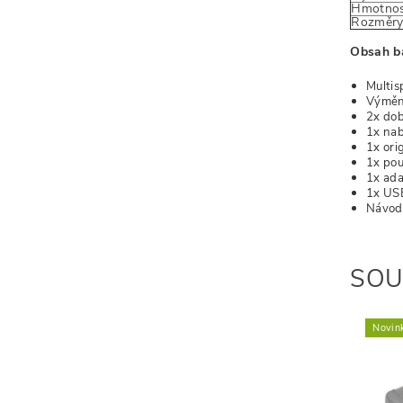
Hmotno
Rozměr
Obsah ba
Multis
Výměn
2x dob
1x nab
1x ori
1x pou
1x ada
1x US
Návod 
SOU
Novin