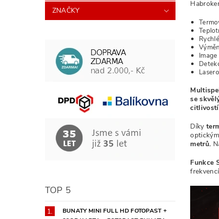
Habrokem
ZNAČKY
Termov
Teplot
Rychlé
Výměnn
Image 
Detek
Laser
Multispe
se
skvěl
citlivost
Díky
ter
optickým
metrů
.
N
Funkce S
frekvenc
TOP 5
BUNATY MINI FULL HD FOTOPAST +