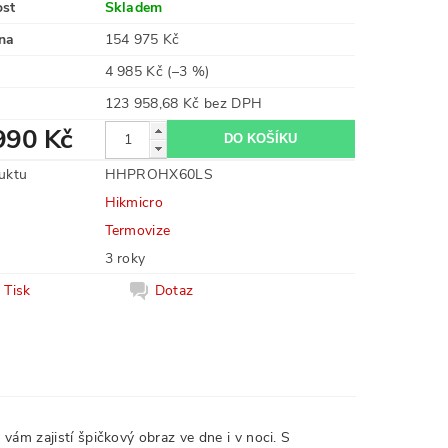
ost
Skladem
na
154 975 Kč
4 985 Kč
(–3 %)
123 958,68 Kč bez DPH
990 Kč
uktu
HHPROHX60LS
Hikmicro
Termovize
3 roky
Tisk
Dotaz
vám zajistí špičkový obraz ve dne i v noci. S