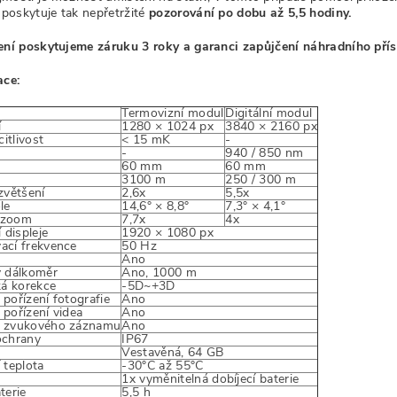
 poskytuje tak nepřetržité
pozorování po dobu až 5,5 hodiny.
ení poskytujeme záruku 3 roky a garanci zapůjčení náhradního příst
ace:
Termovizní modul
Digitální modul
í
1280 × 1024 px
3840 × 2160 px
citlivost
< 15 mK
-
-
940 / 850 nm
60 mm
60 mm
3100 m
250 / 300 m
zvětšení
2,6x
5,5x
le
14,6° × 8,8°
7,3° × 4,1°
í zoom
7,7x
4x
 displeje
1920 × 1080 px
ací frekvence
50 Hz
Ano
ý dálkoměr
Ano, 1000 m
ká korekce
-5D~+3D
pořízení fotografie
Ano
pořízení videa
Ano
 zvukového záznamu
Ano
ochrany
IP67
Vestavěná, 64 GB
 teplota
-30°C až 55°C
1x vyměnitelná dobíjecí baterie
terie
5,5 h