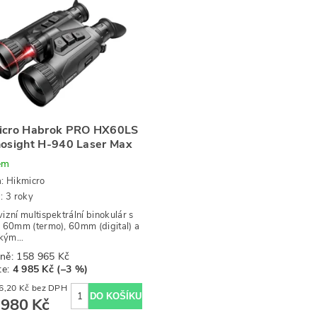
icro Habrok PRO HX60LS
nosight H-940 Laser Max
em
a:
Hikmicro
: 3 roky
izní multispektrální binokulár s
 60mm (termo), 60mm (digital) a
kým...
ně:
158 965 Kč
te
:
4 985 Kč (–3 %)
127 256,20 Kč bez DPH
 980 Kč