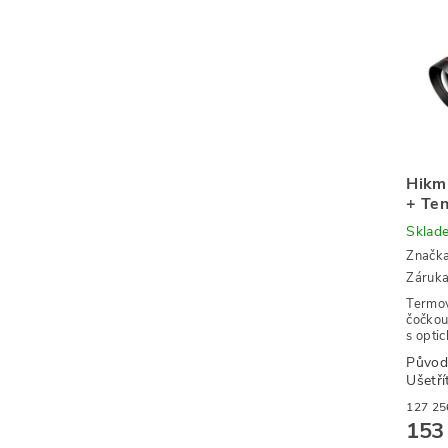
Hikm
+ Te
Sklad
Značk
Záruka
Termov
čočkou
s optic
Původ
Ušetří
153