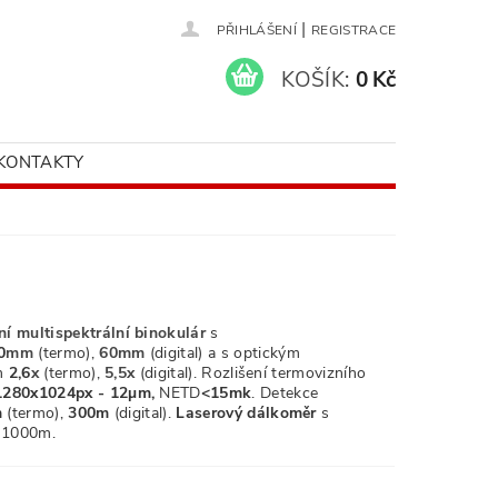
|
PŘIHLÁŠENÍ
REGISTRACE
KOŠÍK:
0 Kč
KONTAKTY
í multispektrální binokulár
s
0
mm
(termo),
60mm
(digital)
a s optickým
m
2,6
x
(termo),
5,5x
(digital)
. Rozlišení termovizního
1280x1024px - 12µm,
NETD
<15mk
.
Detekce
m
(termo),
300m
(digital).
Laserový dálkoměr
s
 1000m.