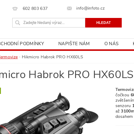
info@infoto.cz
602 803 637
BCHODNÍ PODMÍNKY
NAPIŠTE NÁM
O NÁS
Termovize
Hikmicro Habrok PRO HX60LS
micro Habrok PRO HX60LS
Termovizn
čočkou
6
zvětšení
senzoru
až
3100
dosahem