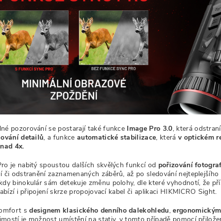
né pozorování se postarají také funkce
Image Pro 3.0
, která odstran
lování detailů
, a funkce
automatické stabilizace
, která
v optickém re
 nad 4x.
ro je nabitý spoustou dalších skvělých funkcí od
pořizování fotograf
í či odstranění zaznamenaných záběrů, až po sledování nejteplejšího
 kdy binokulár sám detekuje změnu polohy, dle které vyhodnotí, že př
Nabízí i připojení skrze propojovací kabel či aplikaci HIKMICRO Sight.
komfort s
designem klasického denního dalekohledu
,
ergonomickým
mostí je možnost umístění na stativ, v tomto případě pomocí přiložen