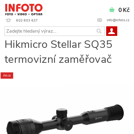
0 Kč
info@infoto.cz
602 803 637
Hikmicro Stellar SQ35
termovizní zaměřovač
Akce