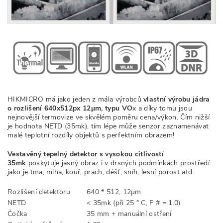
HIKMICRO má jako jeden z mála výrobců
vlastní výrobu jádra
o rozlišení 640x512px 12
µm, typu VO
x a díky tomu jsou
nejnovější termovize ve skvělém poměru cena/výkon. Čím nižší
je hodnota NETD (35mk), tím lépe může senzor zaznamenávat
malé teplotní rozdíly objektů s perfektním obrazem!
Vestavěný tepelný detektor s vysokou citlivostí
35mk
poskytuje jasný obraz i v drsných podmínkách prostředí
jako je tma, mlha, kouř, prach, déšť, sníh, lesní porost atd.
Rozlišení detektoru
640 * 512, 12µm
NETD
< 35mk (při 25 ° C, F # = 1.0)
Čočka
35 mm + manuální ostření