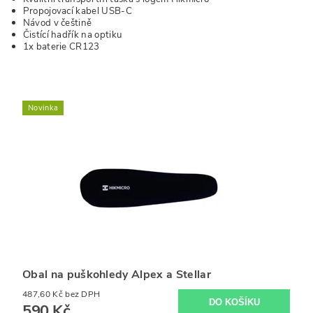
Propojovací kabel USB-C
Návod v češtině
Čistící hadřík na optiku
1x baterie CR123
Novinka
Obal na puškohledy Alpex a Stellar
487,60 Kč bez DPH
590 Kč