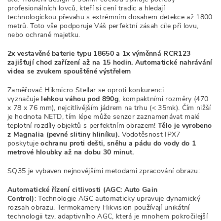
profesionálních lovců, kteří si cení tradic a hledají
technologickou převahu s extrémním dosahem detekce až 1800
metrů. Toto vše podporuje Váš perfektní zásah cíle při lovu,
nebo ochraně majetku.
2x vestavěné baterie typu 18650 a 1x výměnná RCR123
zajišťují chod zařízení až na 15 hodin.
Automatické nahrávání
videa se zvukem spouštěné výstřelem
Zaměřovač Hikmicro Stellar se oproti konkurenci
vyznačuje
lehkou váhou pod 890g
, kompaktními rozměry (470
x 78 x 76 mm), nejcitlivějším jádrem na trhu (< 35mk). Čím nižší
je hodnota NETD, tím lépe může senzor zaznamenávat malé
teplotní rozdíly objektů s perfektním obrazem!
Tělo je vyrobeno
z Magnalia (pevné slitiny hliníku).
Vodotěsnost IPX7
poskytuje
ochranu proti dešti, sněhu a pádu do vody do 1
metrové hloubky až na dobu 30 minut.
SQ35 je vybaven nejnovějšími metodami zpracování obrazu:
Automatické řízení citlivosti (AGC: Auto Gain
Control)
: Technologie AGC automaticky upravuje dynamický
rozsah obrazu. Termokamery Hikvision používají unikátní
technologii tzv. adaptivního AGC, která je mnohem pokročilejší