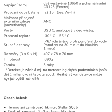
dvě vestavěné 18650 a jedna náhradní
Napájecí zdroj
CR123 (Externí)
Provozní doba baterie
až 15h (bez Wi-Fi)
Možnost připojené
externího zdroje
ANO
(powerbanky)
Porty
USB C, analogový video výstup
Pracovní teplota
-30 ° C ~ 55 ° C
IP67 (chráněno proti ponoření do vody.
Stupeň ochrany
Ponoření na 30 minut do hloubky
1 metr)
Rozměry (D x Š x H)
407 x 78 x 76 mm
Hmotnost
890g
Záruka
3 roky
*Detekce je závislá mj. na meteorologických podmínkách (sníh,
déšť, mlha, okolní teplota apod.) Reálný výkon detekce může
být jak vyšší, tak nižší
Obsah balení:
Termovizní zaměřovač Hikmicro Stellar SQ35
Kvalitní transportní taška s logem Hikmicro