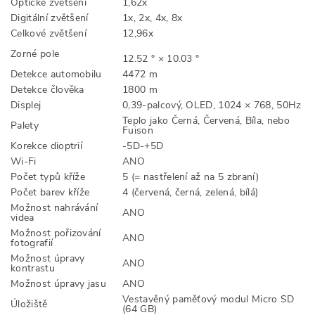
Optické zvětšení
1,62x
Digitální zvětšení
1x, 2x, 4x, 8x
Celkové zvětšení
12,96x
Zorné pole
12.52 ° × 10.03 °
Detekce automobilu
4472 m
Detekce člověka
1800 m
Displej
0,39-palcový, OLED, 1024 × 768, 50Hz
Teplo jako Černá, Červená, Bíla, nebo
Palety
Fuison
Korekce dioptrií
-5D-+5D
Wi-Fi
ANO
Počet typů kříže
5 (= nastřelení až na 5 zbraní)
Počet barev kříže
4 (červená, černá, zelená, bílá)
Možnost nahrávání
ANO
videa
Možnost pořizování
ANO
fotografií
Možnost úpravy
ANO
kontrastu
Možnost úpravy jasu
ANO
Vestavěný paměťový modul Micro SD
Úložiště
(64 GB)