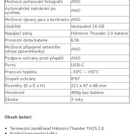
Možnost pořizování fotografií
ANO
Automatické nahrávání po
ANO
výstřelu
Možnost úpravy jasu a kontrastu
ANO
Úložiště
Vestavěné 16 GB
Napájecí zdroj
Hikmicro Thunder 2.0 baterie
Provozní doba baterie
6,5h
Možnost připojené externího
ANO
zdroje (powerbanky)
Podpora ochrany proti přepětí
ANO
Porty
USB-C
Pracovní teplota
-30°C ~ +55°C
Stupeň ochrany
IP67
Rozměry (D x Š x H)
221 x 67 x 68 mm
Hmotnost
488g bez baterie
Záruka
3 roky
Obsah balení:
Termovizní zaměřovač Hikmicro Thunder TH25 2.0
Kvalitní transportní taška