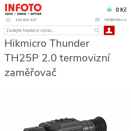
0 Kč
info@infoto.cz
602 803 637
Hikmicro Thunder
TH25P 2.0 termovizní
zaměřovač