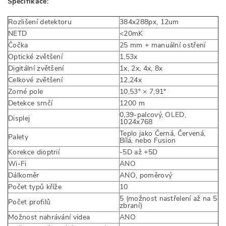
Specifikace:
Rozlišení detektoru
384x288px, 12um
NETD
<20mK
Čočka
25 mm + manuální ostření
Optické zvětšení
1,53x
Digitální zvětšení
1x, 2x, 4x, 8x
Celkové zvětšení
12,24x
Zorné pole
10,53° × 7,91°
Detekce srnčí
1200 m
0,39-palcový, OLED,
Displej
1024x768
Teplo jako Černá, Červená,
Palety
Bílá, nebo Fusion
Korekce dioptrií
-5D až +5D
Wi-Fi
ANO
Dálkoměr
ANO, poměrový
Počet typů kříže
10
5 (možnost nastřelení až na 5
Počet profilů
zbraní)
Možnost nahrávání videa
ANO