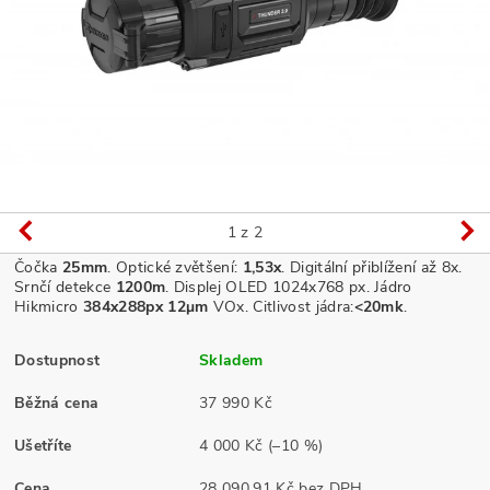
1
z 2
Čočka
25
mm
. Optické zvětšení:
1,53x
. Digitální přiblížení až 8
x.
Srnčí detekce
1200m
. Displej OLED 1024x768 px
.
Jádro
Hikmicro
384x288px 12μm
VOx.
Citlivost jádra:
<20mk
.
Dostupnost
Skladem
Běžná cena
37 990 Kč
Ušetříte
4 000 Kč
(–10 %)
Cena
28 090,91 Kč bez DPH