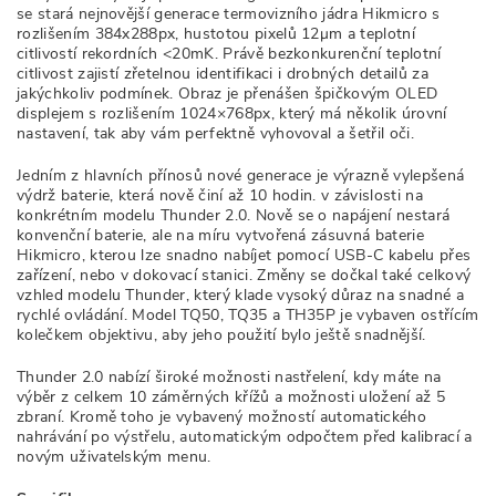
se stará nejnovější generace termovizního jádra Hikmicro s
rozlišením 384x288px, hustotou pixelů 12μm a teplotní
citlivostí rekordních <20mK. Právě bezkonkurenční teplotní
citlivost zajistí zřetelnou identifikaci i drobných detailů za
jakýchkoliv podmínek. Obraz je přenášen špičkovým OLED
displejem s rozlišením 1024×768px, který má několik úrovní
nastavení, tak aby vám perfektně vyhovoval a šetřil oči.
Jedním z hlavních přínosů nové generace je výrazně vylepšená
výdrž baterie, která nově činí až 10 hodin. v závislosti na
konkrétním modelu Thunder 2.0. Nově se o napájení nestará
konvenční baterie, ale na míru vytvořená zásuvná baterie
Hikmicro, kterou lze snadno nabíjet pomocí USB-C kabelu přes
zařízení, nebo v dokovací stanici. Změny se dočkal také celkový
vzhled modelu Thunder, který klade vysoký důraz na snadné a
rychlé ovládání. Model TQ50, TQ35 a TH35P je vybaven ostřícím
kolečkem objektivu, aby jeho použití bylo ještě snadnější.
Thunder 2.0 nabízí široké možnosti nastřelení, kdy máte na
výběr z celkem 10 záměrných křížů a možnosti uložení až 5
zbraní. Kromě toho je vybavený možností automatického
nahrávání po výstřelu, automatickým odpočtem před kalibrací a
novým uživatelským menu.