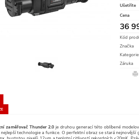
Ušetříte
Cena
36 9
Kód prod
Značka
Kategorie
Záruka
ZE
ní zaměřovač Thunder 2.0
je druhou generací této oblíbené modelov
 nejlepší technologie a funkce. O perfektní obraz se stará nejnovější
, hustotou pixelů 12μm a teplotní citlivostí rekordních <20mK. Právě