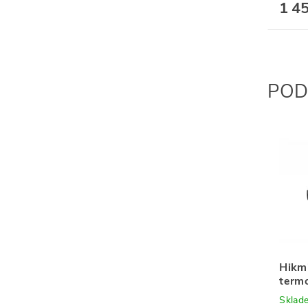
1 4
POD
Hikm
term
Sklad