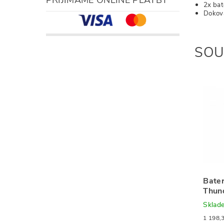
2x bat
Dokova
SOU
Bater
Thun
Sklad