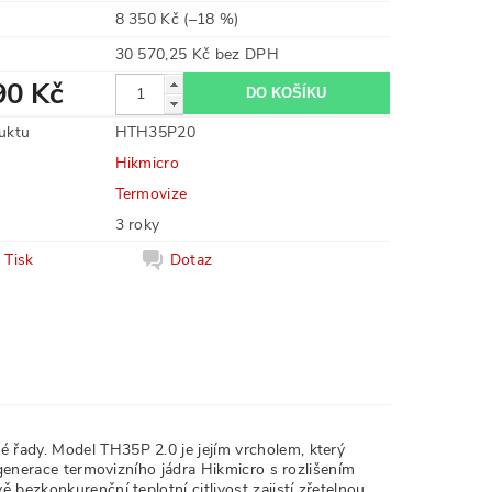
8 350 Kč
(–18 %)
30 570,25 Kč bez DPH
90 Kč
uktu
HTH35P20
Hikmicro
Termovize
3 roky
Tisk
Dotaz
é řady. Model TH35P 2.0 je jejím vrcholem, který
 generace termovizního jádra Hikmicro s rozlišením
 bezkonkurenční teplotní citlivost zajistí zřetelnou