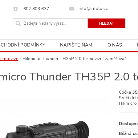
info@infoto.cz
602 803 637
BCHODNÍ PODMÍNKY
NAPIŠTE NÁM
O NÁS
Termovize
Hikmicro Thunder TH35P 2.0 termovizní zaměřovač
micro Thunder TH35P 2.0 t
Čočka
35
Srnčí de
Hikmicr
Dostupn
Běžná ce