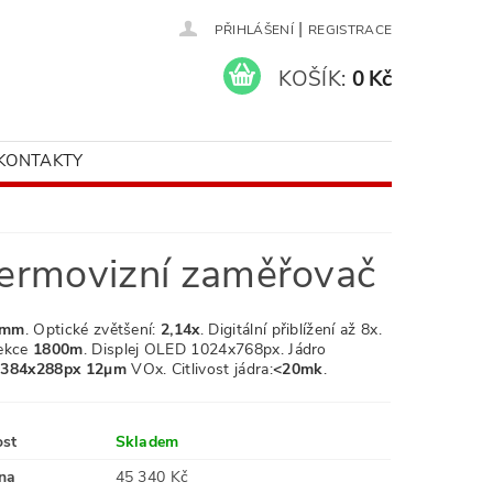
|
PŘIHLÁŠENÍ
REGISTRACE
KOŠÍK:
0 Kč
KONTAKTY
ermovizní zaměřovač
mm
. Optické zvětšení:
2,14x
. Digitální přiblížení až 8
x.
tekce
1800m
. Displej OLED 1024x768px
.
Jádro
o
384x288px 12μm
VOx.
Citlivost jádra:
<20mk
.
ost
Skladem
na
45 340 Kč