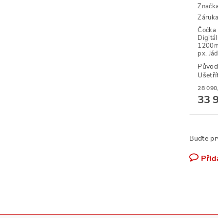
Značk
Záruka
Čočka 
Digitál
1200m
px. Jád
Původ
Ušetří
33 
Buďte pr
Přid