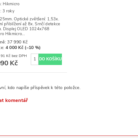
a:
Hikmicro
: 3 roky
25mm. Optické zvětšení: 1,53x.
ní přiblížení až 8x. Srnčí detekce
. Displej OLED 1024x768
ro Hikmicro...
ně:
37 990 Kč
te
:
4 000 Kč (–10 %)
28 090,91 Kč bez DPH
990 Kč
vní, kdo napíše příspěvek k této položce.
at komentář