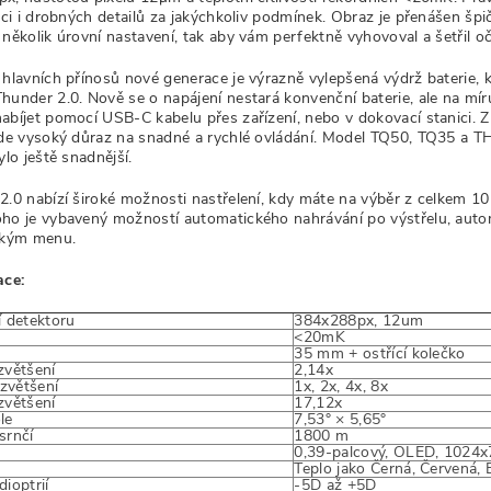
kaci i drobných detailů za jakýchkoliv podmínek. Obraz je přenášen 
několik úrovní nastavení, tak aby vám perfektně vyhovoval a šetřil oč
 hlavních přínosů nové generace je výrazně vylepšená výdrž baterie, k
hunder 2.0. Nově se o napájení nestará konvenční baterie, ale na mír
abíjet pomocí USB-C kabelu přes zařízení, nebo v dokovací stanici. 
ade vysoký důraz na snadné a rychlé ovládání. Model TQ50, TQ35 a TH
ylo ještě snadnější.
2.0 nabízí široké možnosti nastřelení, kdy máte na výběr z celkem 10
ho je vybavený možností automatického nahrávání po výstřelu, aut
lským menu.
ace:
í detektoru
384x288px, 12um
<20mK
35 mm + ostřící kolečko
zvětšení
2,14x
 zvětšení
1x, 2x, 4x, 8x
zvětšení
17,12x
le
7,53° × 5,65°
srnčí
1800 m
0,39-palcový, OLED, 1024
Teplo jako Černá, Červená, 
ioptrií
-5D až +5D