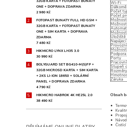
32GB KARTA + FOTOPAST BUNATY
Wi-Fi
ONE + DOPRAVA ZDARMA
Dálkom
Počet ty
2 980 Kč
Počet pr
Možnost 
FOTOPAST BUNATY FULL HD GSM +
Možnost 
32GB KARTA + FOTOPAST BUNATY
Automati
ONE + SIM KARTA + DOPRAVA
Možnost 
Úložiště
ZDARMA
Napájecí
7 480 Kč
Provozní
Možnost 
HIKMICRO LYNX LH35 3.0
Podpora 
30 990 Kč
Porty
Pracovní
BOLYGUARD SET BG410-M(S)FP +
Stupeň 
32GB MICROSD KARTA + SIM KARTA
Rozměry 
Hmotno
+ 2KS LI-ION 18650 + SOLÁRNÍ
Záruka
PANEL + DOPRAVA ZDARMA
4 790 Kč
Obsah ba
HIKMICRO HABROK 4K HE25L 2.0
38 490 Kč
Termo
Kvalit
Propoj
Návod 
Čistíc
PŘIJÍMÁME ONLINE PLATBY