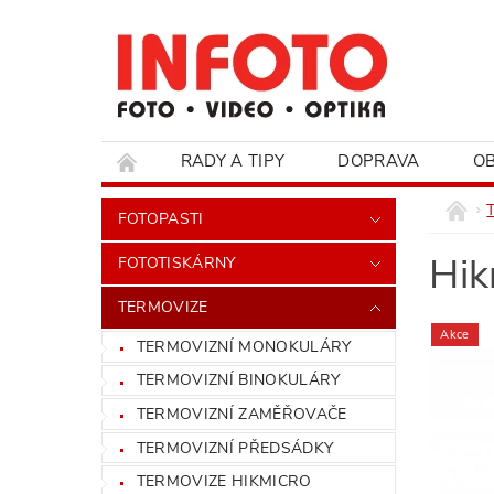
RADY A TIPY
DOPRAVA
O
HODNOCENÍ OBCHODU
FOTOPASTI
Hik
FOTOTISKÁRNY
TERMOVIZE
Akce
TERMOVIZNÍ MONOKULÁRY
TERMOVIZNÍ BINOKULÁRY
TERMOVIZNÍ ZAMĚŘOVAČE
TERMOVIZNÍ PŘEDSÁDKY
TERMOVIZE HIKMICRO