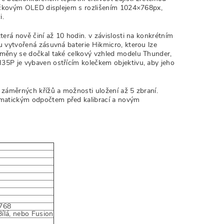
špičkovým OLED displejem s rozlišením 1024×768px,
i.
terá nově činí až 10 hodin. v závislosti na konkrétním
u vytvořená zásuvná baterie Hikmicro, kterou lze
Změny se dočkal také celkový vzhled modelu Thunder,
35P je vybaven ostřícím kolečkem objektivu, aby jeho
 záměrných křížů a možnosti uložení až 5 zbraní.
omatickým odpočtem před kalibrací a novým
x768
Bílá, nebo Fusion