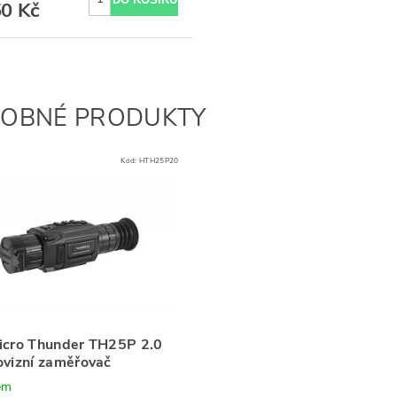
50 Kč
OBNÉ PRODUKTY
Kód:
HTH25P20
icro Thunder TH25P 2.0
ovizní zaměřovač
em