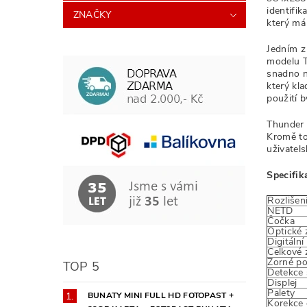
identifi
ZNAČKY
který má 
Jedním z
modelu T
snadno n
který kl
použití b
Thunder 
Kromě to
uživate
Specifik
Rozlišen
NETD
Čočka
Optické 
Digitální
Celkové 
Zorné po
TOP 5
Detekce 
Displej
Palety
BUNATY MINI FULL HD FOTOPAST +
Korekce d