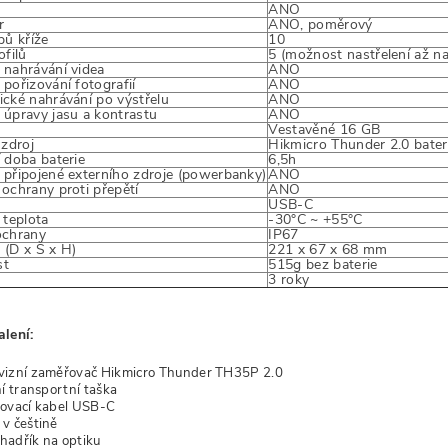
ANO
ěr
ANO, poměrový
pů kříže
10
ofilů
5 (možnost nastřelení až na
nahrávání videa
ANO
pořizování fotografií
ANO
cké nahrávání po výstřelu
ANO
úpravy jasu a kontrastu
ANO
Vestavěné 16 GB
 zdroj
Hikmicro Thunder 2.0 bate
 doba baterie
6,5h
připojené externího zdroje (powerbanky)
ANO
ochrany proti přepětí
ANO
USB-C
 teplota
-30°C ~ +55°C
ochrany
IP67
(D x Š x H)
221 x 67 x 68 mm
st
515g bez baterie
3 roky
lení:
vizní zaměřovač Hikmicro Thunder TH35P 2.0
ní transportní taška
ovací kabel USB-C
v češtině
í hadřík na optiku