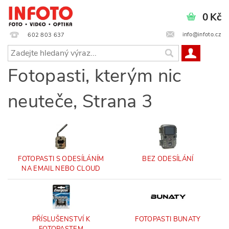
0 Kč
info@infoto.cz
602 803 637
Fotopasti, kterým nic
neuteče
, Strana 3
FOTOPASTI S ODESÍLÁNÍM
BEZ ODESÍLÁNÍ
NA EMAIL NEBO CLOUD
PŘÍSLUŠENSTVÍ K
FOTOPASTI BUNATY