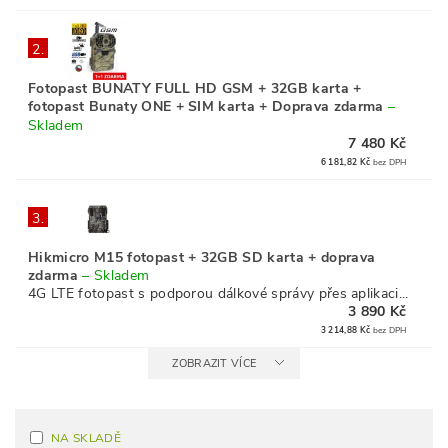
2.
Fotopast BUNATY FULL HD GSM + 32GB karta +
fotopast Bunaty ONE + SIM karta + Doprava zdarma
–
Skladem
7 480 Kč
6 181,82 Kč
bez DPH
3.
Hikmicro M15 fotopast + 32GB SD karta + doprava
zdarma
–
Skladem
4G LTE fotopast s podporou dálkové správy přes aplikaci...
3 890 Kč
3 214,88 Kč
bez DPH
ZOBRAZIT VÍCE
NA SKLADĚ