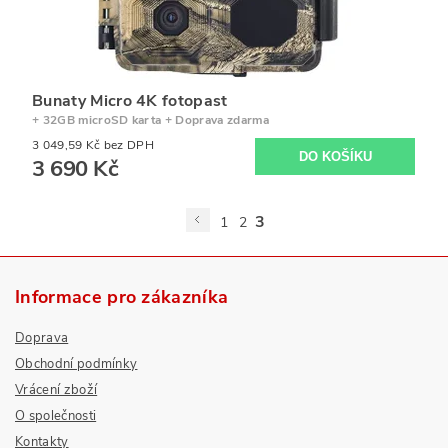
Bunaty Micro 4K fotopast
+ 32GB microSD karta + Doprava zdarma
3 049,59 Kč bez DPH
3 690 Kč
3
1
2
Informace pro zákazníka
Doprava
Obchodní podmínky
Vrácení zboží
O společnosti
Kontakty