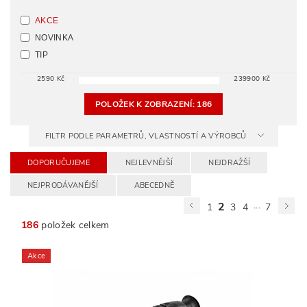
AKCE
NOVINKA
TIP
2590
Kč
239900
Kč
POLOŽEK K ZOBRAZENÍ:
186
FILTR PODLE PARAMETRŮ, VLASTNOSTÍ A VÝROBCŮ
DOPORUČUJEME
NEJLEVNĚJŠÍ
NEJDRAŽŠÍ
NEJPRODÁVANĚJŠÍ
ABECEDNĚ
...
2
1
3
4
7
186
položek celkem
Akce