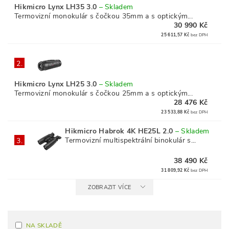
Hikmicro Lynx LH35 3.0
–
Skladem
Termovizní monokulár s čočkou 35mm a s optickým...
30 990 Kč
25 611,57 Kč
bez DPH
2.
Hikmicro Lynx LH25 3.0
–
Skladem
Termovizní monokulár s čočkou 25mm a s optickým...
28 476 Kč
23 533,88 Kč
bez DPH
Hikmicro Habrok 4K HE25L 2.0
–
Skladem
Termovizní multispektrální binokulár s...
3.
38 490 Kč
31 809,92 Kč
bez DPH
ZOBRAZIT VÍCE
NA SKLADĚ