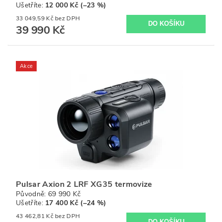
Ušetříte
:
12 000 Kč (–23 %)
33 049,59 Kč bez DPH
39 990 Kč
Akce
Pulsar Axion 2 LRF XG35 termovize
Původně:
69 990 Kč
Ušetříte
:
17 400 Kč (–24 %)
43 462,81 Kč bez DPH