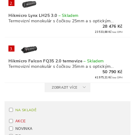
2.
Hikmicro Lynx LH25 3.0
–
Skladem
Termovizní monokulár s čočkou 25mm a s optickým...
28 476 Kč
23 533,88 Kč
bez DPH
3.
Hikmicro Falcon FQ35 2.0 termovize
–
Skladem
Termovizní monokulár s čočkou 35mm a s optickým...
50 790 Kč
41 975,21 Kč
bez DPH
ZOBRAZIT VÍCE
NA SKLADĚ
AKCE
NOVINKA