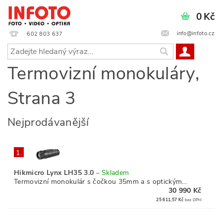
0 Kč
info@infoto.cz
602 803 637
Termovizní monokuláry
,
Strana 3
Nejprodávanější
1.
Hikmicro Lynx LH35 3.0
–
Skladem
Termovizní monokulár s čočkou 35mm a s optickým...
30 990 Kč
25 611,57 Kč
bez DPH