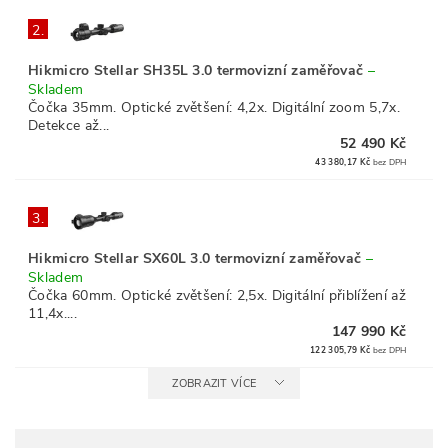
2.
Hikmicro Stellar SH35L 3.0 termovizní zaměřovač
–
Skladem
Čočka 35mm. Optické zvětšení: 4,2x. Digitální zoom 5,7x.
Detekce až...
52 490 Kč
43 380,17 Kč
bez DPH
3.
Hikmicro Stellar SX60L 3.0 termovizní zaměřovač
–
Skladem
Čočka 60mm. Optické zvětšení: 2,5x. Digitální přiblížení až
11,4x....
147 990 Kč
122 305,79 Kč
bez DPH
ZOBRAZIT VÍCE