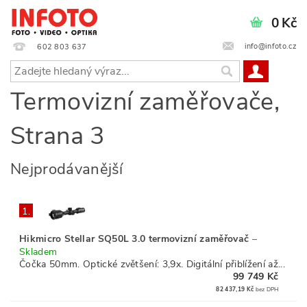
0 Kč
info@infoto.cz
602 803 637
Termovizní zaměřovače
,
Strana 3
Nejprodávanější
1.
Hikmicro Stellar SQ50L 3.0 termovizní zaměřovač
–
Skladem
Čočka 50mm. Optické zvětšení: 3,9x. Digitální přiblížení až...
99 749 Kč
82 437,19 Kč
bez DPH