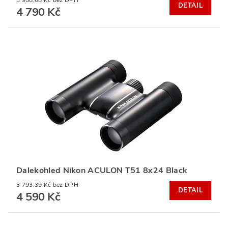
DETAIL
4 790 Kč
Dalekohled Nikon ACULON T51 8x24 Black
3 793,39 Kč bez DPH
DETAIL
4 590 Kč