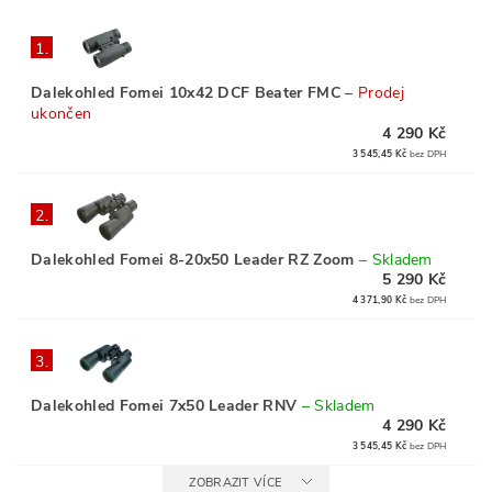
1.
Dalekohled Fomei 10x42 DCF Beater FMC
–
Prodej
ukončen
4 290 Kč
3 545,45 Kč
bez DPH
2.
Dalekohled Fomei 8-20x50 Leader RZ Zoom
–
Skladem
5 290 Kč
4 371,90 Kč
bez DPH
3.
Dalekohled Fomei 7x50 Leader RNV
–
Skladem
4 290 Kč
3 545,45 Kč
bez DPH
ZOBRAZIT VÍCE