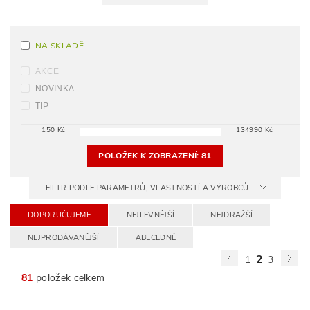
NA SKLADĚ
AKCE
NOVINKA
TIP
150
Kč
134990
Kč
POLOŽEK K ZOBRAZENÍ:
81
FILTR PODLE PARAMETRŮ, VLASTNOSTÍ A VÝROBCŮ
DOPORUČUJEME
NEJLEVNĚJŠÍ
NEJDRAŽŠÍ
NEJPRODÁVANĚJŠÍ
ABECEDNĚ
2
1
3
81
položek celkem