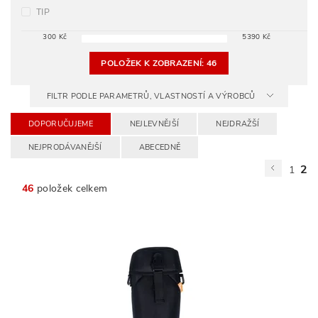
TIP
300
Kč
5390
Kč
POLOŽEK K ZOBRAZENÍ:
46
FILTR PODLE PARAMETRŮ, VLASTNOSTÍ A VÝROBCŮ
DOPORUČUJEME
NEJLEVNĚJŠÍ
NEJDRAŽŠÍ
NEJPRODÁVANĚJŠÍ
ABECEDNĚ
2
1
46
položek celkem