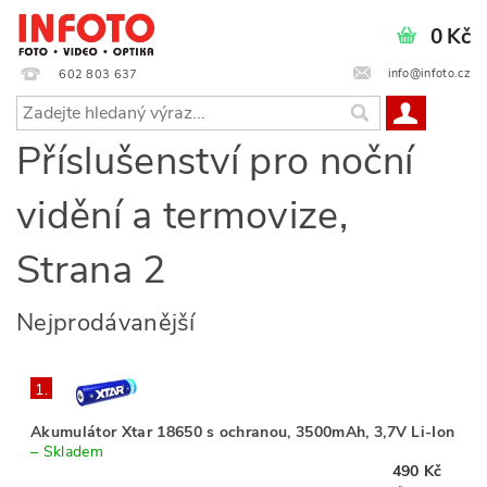
0 Kč
info@infoto.cz
602 803 637
Příslušenství pro noční
vidění a termovize
,
Strana 2
Nejprodávanější
1.
Akumulátor Xtar 18650 s ochranou, 3500mAh, 3,7V Li-Ion
–
Skladem
490 Kč