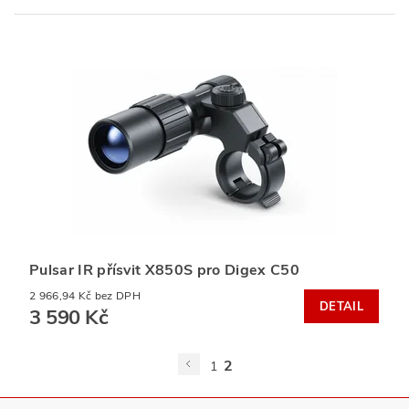
Pulsar IR přísvit X850S pro Digex C50
2 966,94 Kč bez DPH
DETAIL
3 590 Kč
2
1