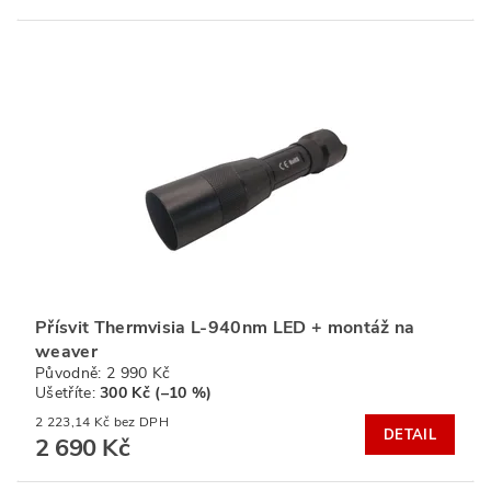
Přísvit Thermvisia L-940nm LED + montáž na
weaver
Původně:
2 990 Kč
Ušetříte
:
300 Kč (–10 %)
2 223,14 Kč bez DPH
DETAIL
2 690 Kč