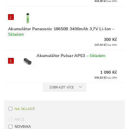
404,96 Kč
bez DPH
2.
Akumulátor Panasonic 18650B 3400mAh 3,7V Li-Ion
–
Skladem
300 Kč
247,93 Kč
bez DPH
Akumulátor Pulsar APS3
–
Skladem
3.
1 090 Kč
900,83 Kč
bez DPH
ZOBRAZIT VÍCE
NA SKLADĚ
AKCE
NOVINKA